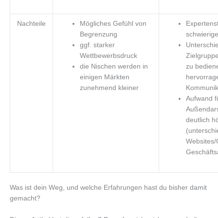
Nachteile
Mögliches Gefühl von
Expertenst
Begrenzung
schwierige
ggf. starker
Unterschie
Wettbewerbsdruck
Zielgrupp
die Nischen werden in
zu bediene
einigen Märkten
hervorrag
zunehmend kleiner
Kommunika
Aufwand f
Außendars
deutlich h
(unterschi
Websites/
Geschäftsa
Was ist dein Weg, und welche Erfahrungen hast du bisher damit
gemacht?