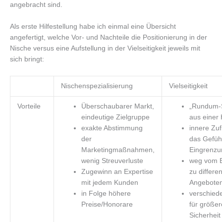
angebracht sind.
Als erste Hilfestellung habe ich einmal eine Übersicht
angefertigt, welche Vor- und Nachteile die Positionierung in der
Nische versus eine Aufstellung in der Vielseitigkeit jeweils mit
sich bringt:
Nischenspezialisierung
Vielseitigkeit
Vorteile
Überschaubarer Markt,
„Rundum-S
eindeutige Zielgruppe
aus einer
exakte Abstimmung
innere Zuf
der
das Gefüh
Marketingmaßnahmen,
Eingrenzu
wenig Streuverluste
weg vom B
Zugewinn an Expertise
zu differe
mit jedem Kunden
Angebote
in Folge höhere
verschied
Preise/Honorare
für größe
Sicherheit