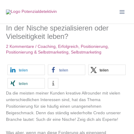
Zum
Inhalt
springen
In der Nische spezialisieren oder
Vielseitigkeit leben?
2 Kommentare
/
Coaching
,
Erfolgreich
,
Positionierung
,
Positionierung & Selbstmarketing
,
Selbstmarketing
teilen
teilen
teilen
teilen
Da die meisten meiner Kunden kreative Allrounder mit vielen
unterschiedlichen Interessen sind, hat das Thema
Positionierung für sie häufig einen unangenehmen
Beigeschmack. Denn das ständig wiederholte Credo unserer
Branche lautet: Such dir eine Nische! Zeig dich als Experte!
Was aber, wenn man diese Forderung als einengend