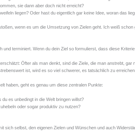
mmen, sie dann aber doch nicht erreicht?
eifeln liegen? Oder hast du eigentlich gar keine Idee, woran das lie
ßen, wenn es um die Umsetzung von Zielen geht. Ich weiß schon gar n
 und terminiert. Wenn du dein Ziel so formulierst, dass diese Kriterien 
erschätzt: Öfter als man denkt, sind die Ziele, die man anstrebt, gar
trebenswert ist, wird es so viel schwerer, es tatsächlich zu erreichen
lt haben, geht es genau um diese zentralen Punkte:
 du es unbedingt in die Welt bringen willst?
szuhebeln oder sogar produktiv zu nutzen?
lich mit sich selbst, den eigenen Zielen und Wünschen und auch Wider