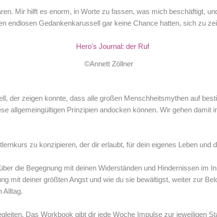
ren. Mir hilft es enorm, in Worte zu fassen, was mich beschäftigt, u
n endlosen Gedankenkarussell gar keine Chance hatten, sich zu ze
©Annett Zöllner
l, der zeigen konnte, dass alle großen Menschheitsmythen auf best
diese allgemeingültigen Prinzipien andocken können. Wir gehen damit 
ernkurs zu konzipieren, der dir erlaubt, für dein eigenes Leben und de
on, über die Begegnung mit deinen Widerständen und Hindernissen im
 mit deiner größten Angst und wie du sie bewältigst, weiter zur Belo
 Alltag.
leiten. Das Workbook gibt dir jede Woche Impulse zur jeweiligen Stat