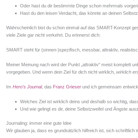
Oder hast du dir bestimmte Dinge schon mehrmals vorgeno
Hast du den leisen Verdacht, das könnte an deinen Selbstzw
Wahrscheinlich bist du schon einmal auf das SMART-Konzept gesto
viele Ziele gar nicht verkehrt. Du erinnerst dich:
SMART steht für (sinnen-)spezifisch, messbar, attraktiv, realistisch
Meiner Meinung nach wird der Punkt „attraktiv“ meist komplett unt
vorgegeben. Und wenn dein Ziel für dich nicht wirklich,
wirklich
ers
Im
Hero’s Journal
, das
Franz Grieser
und ich gemeinsam entwicke
Welches Ziel ist wirklich deins und deshalb so wichtig, dass
Und wie gelingt es dir, deine Selbstzweifel und Ängste au
Journaling: immer eine gute Idee
Wir glauben ja, dass es grundsätzlich hilfreich ist, sich schrift