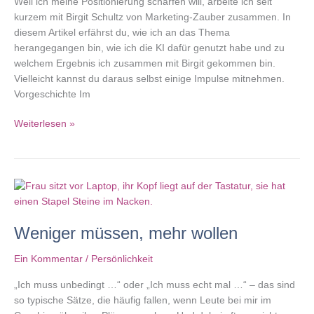
Weil ich meine Positionierung schärfen will, arbeite ich seit
kurzem mit Birgit Schultz von Marketing-Zauber zusammen. In
diesem Artikel erfährst du, wie ich an das Thema
herangegangen bin, wie ich die KI dafür genutzt habe und zu
welchem Ergebnis ich zusammen mit Birgit gekommen bin.
Vielleicht kannst du daraus selbst einige Impulse mitnehmen.
Vorgeschichte Im
In
Weiterlesen »
eigener
Sache:
Positionierung
schärfen
Weniger müssen, mehr wollen
Ein Kommentar
/
Persönlichkeit
„Ich muss unbedingt …“ oder „Ich muss echt mal …“ – das sind
so typische Sätze, die häufig fallen, wenn Leute bei mir im