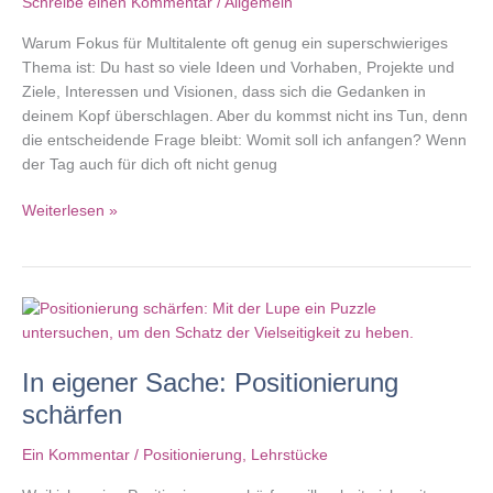
Schreibe einen Kommentar
/
Allgemein
Warum Fokus für Multitalente oft genug ein superschwieriges
Thema ist: Du hast so viele Ideen und Vorhaben, Projekte und
Ziele, Interessen und Visionen, dass sich die Gedanken in
deinem Kopf überschlagen. Aber du kommst nicht ins Tun, denn
die entscheidende Frage bleibt: Womit soll ich anfangen? Wenn
der Tag auch für dich oft nicht genug
Fokus
Weiterlesen »
für
Multitalente
ohne
auf
Vielseitigkeit
zu
In eigener Sache: Positionierung
verzichten
schärfen
Ein Kommentar
/
Positionierung
,
Lehrstücke