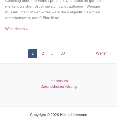
Coaching über ihre Pläne sprechen. Und dabei oft gar nicht
merken, welchen Druck sie sich damit aufbauen. Weniger
müssen, mehr wollen – das wäre doch eigentlich ziemlich
erstrebenswert, oder? Eine liebe
Weniger
Weiterlesen »
müssen,
mehr
wollen
1
2
…
83
Weiter
→
Impressum
Datenschutzerklärung
Copyright © 2026 Heide Liebmann