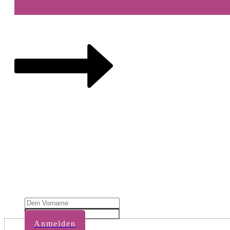
Melde dich hie
Für Multi-Talente und Scannerinnen, die ihre Vielse
dabei?
Anmelden