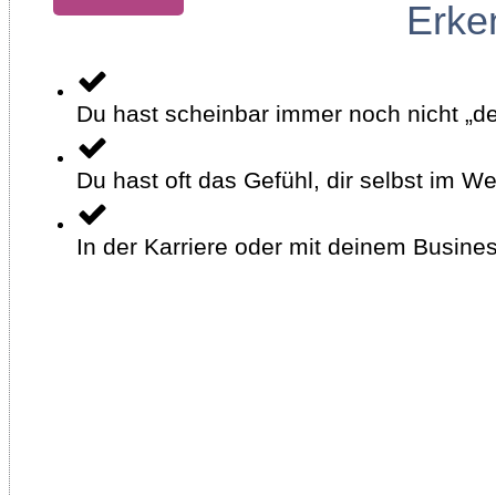
Erke
Du hast scheinbar immer noch nicht „de
Du hast oft das Gefühl, dir selbst im W
In der Karriere oder mit deinem Busines
Dann gehörst du wahrscheinlich auch zur S
unter all den scheinbar so geradlinigen u