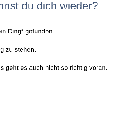
nnst du dich wieder?
in Ding“ gefunden.
eg zu stehen.
s geht es auch nicht so richtig voran.
pezies der vielseitig begabten Menschen und fü
nd zielgerichteten Leuten in deinem Umfeld.