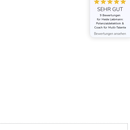
SEHR GUT
9 Bewertungen
für Heide Liebmann:
Potenzialdetektivin &
Coach für Multi-Talente
Bewertungen ansehen
n wollen. Bist du