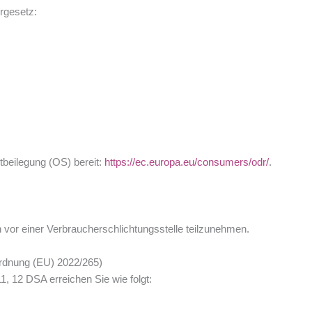
rgesetz:
tbeilegung (OS) bereit:
https://ec.europa.eu/consumers/odr/
.
ren vor einer Verbraucherschlichtungsstelle teilzunehmen.
ordnung (EU) 2022/265)
1, 12 DSA erreichen Sie wie folgt: