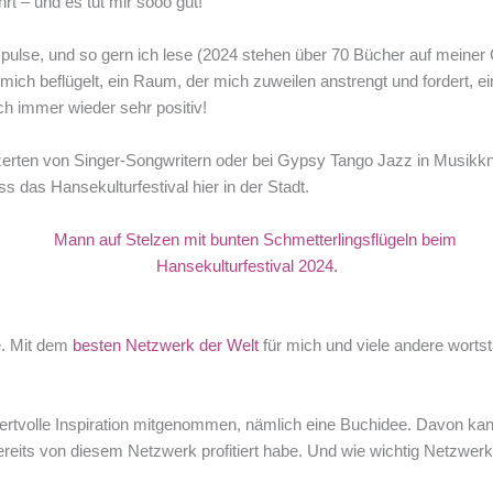
rt – und es tut mir sooo gut!
se, und so gern ich lese (2024 stehen über 70 Bücher auf meiner Gele
ch beflügelt, ein Raum, der mich zuweilen anstrengt und fordert, ein
h immer wieder sehr positiv!
rten von Singer-Songwritern oder bei Gypsy Tango Jazz in Musikkne
 das Hansekulturfestival hier in der Stadt.
e. Mit dem
besten Netzwerk der Welt
für mich und viele andere wortst
tvolle Inspiration mitgenommen, nämlich eine Buchidee. Davon kann 
ereits von diesem Netzwerk profitiert habe. Und wie wichtig Netzwerk