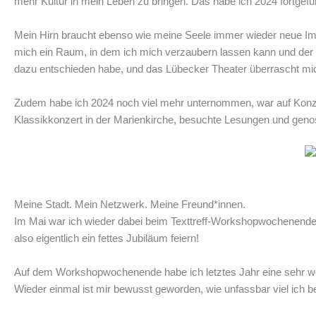
mehr Kultur in mein Leben zu bringen. Das habe ich 2024 fortgefüh
Mein Hirn braucht ebenso wie meine Seele immer wieder neue Impul
mich ein Raum, in dem ich mich verzaubern lassen kann und der mi
dazu entschieden habe, und das Lübecker Theater überrascht mic
Zudem habe ich 2024 noch viel mehr unternommen, war auf Konze
Klassikkonzert in der Marienkirche, besuchte Lesungen und genoss
Meine Stadt. Mein Netzwerk. Meine Freund*innen.
Im Mai war ich wieder dabei beim Texttreff-Workshopwochenend
also eigentlich ein fettes Jubiläum feiern!
Auf dem Workshopwochenende habe ich letztes Jahr eine sehr wer
Wieder einmal ist mir bewusst geworden, wie unfassbar viel ich b