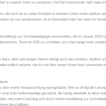
h hier in Lübeck mehr zu vernetzen. Und fürs kommende Jahr habe i
nnen, die mich an so vielen Punkten in meinem Leben mehr stärken, als
 wenn wir uns wiedersehen, ob in Düsseldorf oder hier oben im Nord
usbildung zur Schreibpädagogin anzumelden, die im Januar 2024 start
übersetzerin. Texte im B2B zu schreiben, ist schon lange mein zweites
dazu, aber seit einigen Jahren drängt auch das kreative, intuitive un
ich habe endlich erkannt, wie ich mit dem neuen Know-how zusammen 
lente
v über meine Neuausrichtung nachgedacht. Wie so oft lag die Lösung e
 Linie Solo-Selbstständige gecoacht, die häufig ebenfalls in diese Kate
über, wie mein Coaching sich durch meine Ausbildung zur Schreibpäd
innen beschäftigen.