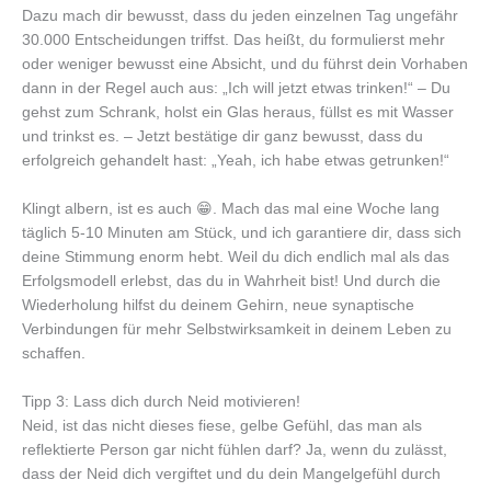
Dazu mach dir bewusst, dass du jeden einzelnen Tag ungefähr
30.000 Entscheidungen triffst. Das heißt, du formulierst mehr
oder weniger bewusst eine Absicht, und du führst dein Vorhaben
dann in der Regel auch aus: „Ich will jetzt etwas trinken!“ – Du
gehst zum Schrank, holst ein Glas heraus, füllst es mit Wasser
und trinkst es. – Jetzt bestätige dir ganz bewusst, dass du
erfolgreich gehandelt hast: „Yeah, ich habe etwas getrunken!“
Klingt albern, ist es auch 😁. Mach das mal eine Woche lang
täglich 5-10 Minuten am Stück, und ich garantiere dir, dass sich
deine Stimmung enorm hebt. Weil du dich endlich mal als das
Erfolgsmodell erlebst, das du in Wahrheit bist! Und durch die
Wiederholung hilfst du deinem Gehirn, neue synaptische
Verbindungen für mehr Selbstwirksamkeit in deinem Leben zu
schaffen.
Tipp 3: Lass dich durch Neid motivieren!
Neid, ist das nicht dieses fiese, gelbe Gefühl, das man als
reflektierte Person gar nicht fühlen darf? Ja, wenn du zulässt,
dass der Neid dich vergiftet und du dein Mangelgefühl durch