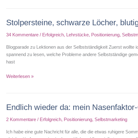
Sky
is
Stolpersteine, schwarze Löcher, blu
the
Limit!
34 Kommentare
/
Erfolgreich
,
Lehrstücke
,
Positionierung
,
Selbstm
Blogparade zu Lektionen aus der Selbstständigkeit Zuerst wollt
spannend zu lesen, welche Probleme andere Selbstständige gemeis
hast
Stolpersteine,
Weiterlesen »
schwarze
Löcher,
blutige
Endlich wieder da: mein Nasenfaktor
Nasen
…
2 Kommentare
/
Erfolgreich
,
Positionierung
,
Selbstmarketing
Ich habe eine gute Nachricht für alle, die die etwas ruhigere Som