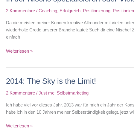
2 Kommentare
/
Coaching
,
Erfolgreich
,
Positionierung
,
Positionie
Da die meisten meiner Kunden kreative Allrounder mit vielen unt
wiederholte Credo unserer Branche lautet: Such dir eine Nische!
einfach
In
Weiterlesen »
der
Nische
spezialisieren
2014: The Sky is the Limit!
oder
Vielseitigkeit
2 Kommentare
/
Just me
,
Selbstmarketing
leben?
Ich habe viel vor dieses Jahr. 2013 war für mich ein Jahr der Kon
habe ich in den 10 Jahren meiner Selbstständigkeit gelegt, jetzt wi
2014:
Weiterlesen »
The