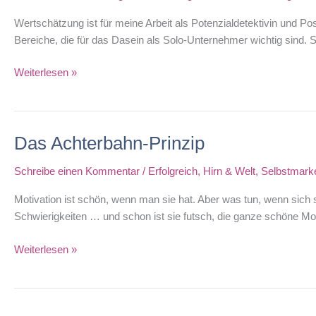
Wertschätzung ist für meine Arbeit als Potenzialdetektivin und P
Bereiche, die für das Dasein als Solo-Unternehmer wichtig sind. Sie
Checkliste
Weiterlesen »
für
mehr
Wertschätzung
Das Achterbahn-Prinzip
als
Solo-
Schreibe einen Kommentar
/
Erfolgreich
,
Hirn & Welt
,
Selbstmarke
Unternehmer
Motivation ist schön, wenn man sie hat. Aber was tun, wenn sich 
Schwierigkeiten … und schon ist sie futsch, die ganze schöne Moti
Das
Weiterlesen »
Achterbahn-
Prinzip