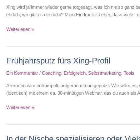
Xing wird ja immer wieder gerne totgesagt, was ich nie so ganz begr
ehrlich, wo gibt es die nicht? Mein Eindruck ist eher, dass viele 
Rezension:
Weiterlesen »
Xing
für
Dummies
Frühjahrsputz fürs Xing-Profil
von
Constanze
Ein Kommentar
/
Coaching
,
Erfolgreich
,
Selbstmarketing
,
Tools
Wolff
Allerorten wird entrümpelt, aufgeräumt und geputzt. Wie wäre es,
(identisch) mit einem ca. 30-minütigen Webinar, das du auch als A
Frühjahrsputz
Weiterlesen »
fürs
Xing-
Profil
In der Nische spezialisieren oder Viel