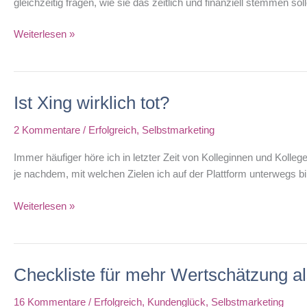
gleichzeitig fragen, wie sie das zeitlich und finanziell stemmen so
Endlich
Weiterlesen »
wieder
da:
mein
Ist Xing wirklich tot?
Nasenfaktor-
Online-
2 Kommentare
/
Erfolgreich
,
Selbstmarketing
Workshop!
Immer häufiger höre ich in letzter Zeit von Kolleginnen und Kolle
je nachdem, mit welchen Zielen ich auf der Plattform unterwegs b
Ist
Weiterlesen »
Xing
wirklich
tot?
Checkliste für mehr Wertschätzung a
16 Kommentare
/
Erfolgreich
,
Kundenglück
,
Selbstmarketing