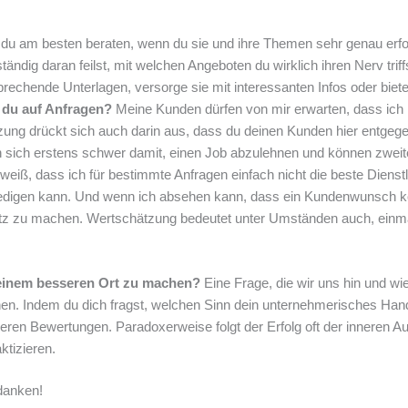
u am besten beraten, wenn du sie und ihre Themen sehr genau erfors
dig daran feilst, mit welchen Angeboten du wirklich ihren Nerv triffst
echende Unterlagen, versorge sie mit interessanten Infos oder biete 
t du auf Anfragen?
Meine Kunden dürfen von mir erwarten, dass ich 
ung drückt sich auch darin aus, dass du deinen Kunden hier entgegen
 sich erstens schwer damit, einen Job abzulehnen und können zweite
eiß, dass ich für bestimmte Anfragen einfach nicht die beste Dienstl
rledigen kann. Und wenn ich absehen kann, dass ein Kundenwunsch kontr
tz zu machen. Wertschätzung bedeutet unter Umständen auch, einm
zu einem besseren Ort zu machen?
Eine Frage, die wir uns hin und wi
. Indem du dich fragst, welchen Sinn dein unternehmerisches Handeln 
en Bewertungen. Paradoxerweise folgt der Erfolg oft der inneren Au
ktizieren.
danken!