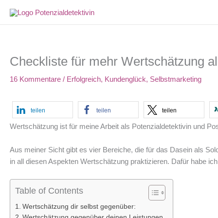
Zum
Inhalt
springen
Checkliste für mehr Wertschätzung a
16 Kommentare
/
Erfolgreich
,
Kundenglück
,
Selbstmarketing
teilen
teilen
teilen
Wertschätzung ist für meine Arbeit als Potenzialdetektivin und 
Aus meiner Sicht gibt es vier Bereiche, die für das Dasein als Sol
in all diesen Aspekten Wertschätzung praktizieren. Dafür habe i
Table of Contents
Wertschätzung dir selbst gegenüber:
Wertschätzung gegenüber deinen Leistungen