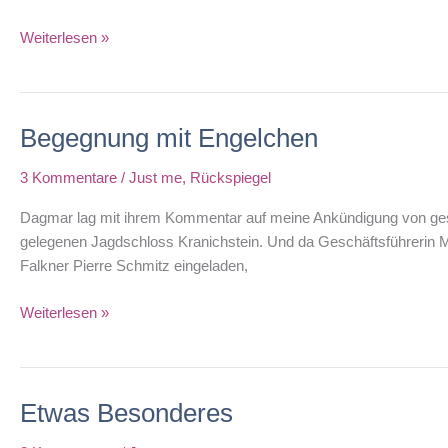
Verkaufen
Weiterlesen »
lernen
vom
Straßenmusiker
Begegnung mit Engelchen
3 Kommentare
/
Just me
,
Rückspiegel
Dagmar lag mit ihrem Kommentar auf meine Ankündigung von gest
gelegenen Jagdschloss Kranichstein. Und da Geschäftsführerin Mar
Falkner Pierre Schmitz eingeladen,
Begegnung
Weiterlesen »
mit
Engelchen
Etwas Besonderes