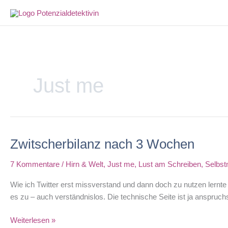
Zum
Inhalt
springen
Just me
Zwitscherbilanz nach 3 Wochen
7 Kommentare
/
Hirn & Welt
,
Just me
,
Lust am Schreiben
,
Selbst
Wie ich Twitter erst missverstand und dann doch zu nutzen lernte 
es zu – auch verständnislos. Die technische Seite ist ja anspruch
Zwitscherbilanz
Weiterlesen »