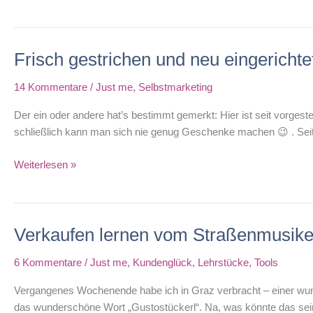
nach
3
Wochen
Frisch gestrichen und neu eingerichte
14 Kommentare
/
Just me
,
Selbstmarketing
Der ein oder andere hat’s bestimmt gemerkt: Hier ist seit vorgest
schließlich kann man sich nie genug Geschenke machen 😉 . Seit 
Frisch
Weiterlesen »
gestrichen
und
neu
Verkaufen lernen vom Straßenmusike
eingerichtet:
Besucht
6 Kommentare
/
Just me
,
Kundenglück
,
Lehrstücke
,
Tools
mich!
Vergangenes Wochenende habe ich in Graz verbracht – einer wunde
das wunderschöne Wort „Gustostückerl“. Na, was könnte das sein?