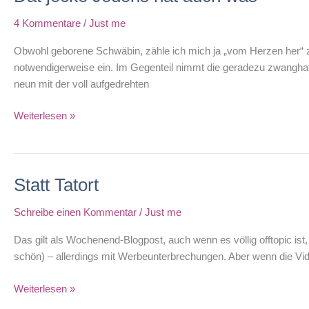
4 Kommentare
/
Just me
Obwohl geborene Schwäbin, zähle ich mich ja „vom Herzen her“ zu d
notwendigerweise ein. Im Gegenteil nimmt die geradezu zwanghaf
neun mit der voll aufgedrehten
Dat
Weiterlesen »
jecke
Jedöns
hat
Statt Tatort
auch
was
Schreibe einen Kommentar
/
Just me
Das gilt als Wochenend-Blogpost, auch wenn es völlig offtopic ist
schön) – allerdings mit Werbeunterbrechungen. Aber wenn die Vide
Statt
Weiterlesen »
Tatort