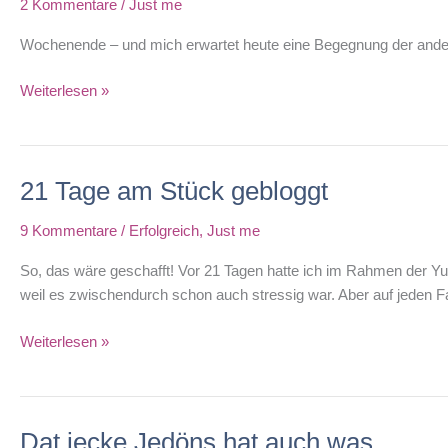
2 Kommentare
/
Just me
Wochenende – und mich erwartet heute eine Begegnung der anderen
Etwas
Weiterlesen »
Besonderes
21 Tage am Stück gebloggt
9 Kommentare
/
Erfolgreich
,
Just me
So, das wäre geschafft! Vor 21 Tagen hatte ich im Rahmen der YuK
weil es zwischendurch schon auch stressig war. Aber auf jeden Fa
21
Weiterlesen »
Tage
am
Stück
Dat jecke Jedöns hat auch was
gebloggt