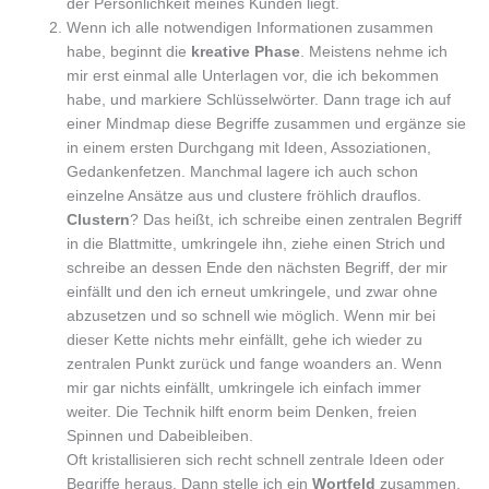
der Persönlichkeit meines Kunden liegt.
Wenn ich alle notwendigen Informationen zusammen
habe, beginnt die
kreative Phase
. Meistens nehme ich
mir erst einmal alle Unterlagen vor, die ich bekommen
habe, und markiere Schlüsselwörter. Dann trage ich auf
einer Mindmap diese Begriffe zusammen und ergänze sie
in einem ersten Durchgang mit Ideen, Assoziationen,
Gedankenfetzen. Manchmal lagere ich auch schon
einzelne Ansätze aus und clustere fröhlich drauflos.
Clustern
? Das heißt, ich schreibe einen zentralen Begriff
in die Blattmitte, umkringele ihn, ziehe einen Strich und
schreibe an dessen Ende den nächsten Begriff, der mir
einfällt und den ich erneut umkringele, und zwar ohne
abzusetzen und so schnell wie möglich. Wenn mir bei
dieser Kette nichts mehr einfällt, gehe ich wieder zu
zentralen Punkt zurück und fange woanders an. Wenn
mir gar nichts einfällt, umkringele ich einfach immer
weiter. Die Technik hilft enorm beim Denken, freien
Spinnen und Dabeibleiben.
Oft kristallisieren sich recht schnell zentrale Ideen oder
Begriffe heraus. Dann stelle ich ein
Wortfeld
zusammen,