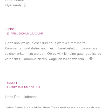
Flyersandy 🙂
HEIDE
27. APRIL 2009 UM 14:42 UHR
Ganz unauffällig, dieser durchaus werblich motivierte
Kommentar, und daher auch leicht bearbeitet, um besser als
solcher erkannt zu werden. Ob es wirklich eine gute Idee ist, so
verdeckt zu kommunizieren, wage ich zu bezweifeln … 😉
ANNETT
9. MÄRZ 2012 UM 0:32 UHR
Liebe Frau Liebmann,
vielen Dank für die hilfreichen Tipps und gerne gerne noch viel