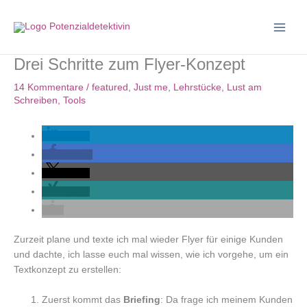
Zum
Inhalt
springen
Drei Schritte zum Flyer-Konzept
14 Kommentare
/
featured
,
Just me
,
Lehrstücke
,
Lust am
Schreiben
,
Tools
teilen
teilen
teilen
teilen
Zurzeit plane und texte ich mal wieder Flyer für einige Kunden
und dachte, ich lasse euch mal wissen, wie ich vorgehe, um ein
Textkonzept zu erstellen:
Zuerst kommt das
Briefing
: Da frage ich meinem Kunden