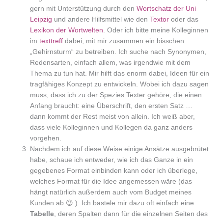
gern mit Unterstützung durch den
Wortschatz der Uni
Leipzig
und andere Hilfsmittel wie den
Textor
oder das
Lexikon der Wortwelten
. Oder ich bitte meine Kolleginnen
im
texttreff
dabei, mit mir zusammen ein bisschen
„Gehirnsturm“ zu betreiben. Ich suche nach Synonymen,
Redensarten, einfach allem, was irgendwie mit dem
Thema zu tun hat. Mir hilft das enorm dabei, Ideen für ein
tragfähiges Konzept zu entwickeln. Wobei ich dazu sagen
muss, dass ich zu der Spezies Texter gehöre, die einen
Anfang braucht: eine Überschrift, den ersten Satz …
dann kommt der Rest meist von allein. Ich weiß aber,
dass viele Kolleginnen und Kollegen da ganz anders
vorgehen.
Nachdem ich auf diese Weise einige Ansätze ausgebrütet
habe, schaue ich entweder, wie ich das Ganze in ein
gegebenes Format einbinden kann oder ich überlege,
welches Format für die Idee angemessen wäre (das
hängt natürlich außerdem auch vom Budget meines
Kunden ab 😉 ). Ich bastele mir dazu oft einfach eine
Tabelle
, deren Spalten dann für die einzelnen Seiten des