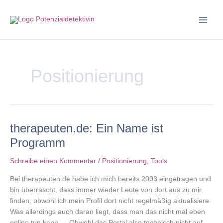
Zum
Inhalt
springen
Positionierung
therapeuten.de: Ein Name ist
Programm
Schreibe einen Kommentar
/
Positionierung
,
Tools
Bei therapeuten.de habe ich mich bereits 2003 eingetragen und
bin überrascht, dass immer wieder Leute von dort aus zu mir
finden, obwohl ich mein Profil dort nicht regelmäßig aktualisiere.
Was allerdings auch daran liegt, dass man das nicht mal eben
online tun kann … Obwohl das Portal also technisch nicht auf