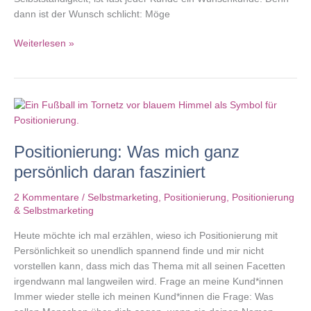
dann ist der Wunsch schlicht: Möge
Dein
Weiterlesen »
Wunsch,
Kunde,
ist
nicht
meiner
Positionierung: Was mich ganz
persönlich daran fasziniert
2 Kommentare
/
Selbstmarketing
,
Positionierung
,
Positionierung
& Selbstmarketing
Heute möchte ich mal erzählen, wieso ich Positionierung mit
Persönlichkeit so unendlich spannend finde und mir nicht
vorstellen kann, dass mich das Thema mit all seinen Facetten
irgendwann mal langweilen wird. Frage an meine Kund*innen
Immer wieder stelle ich meinen Kund*innen die Frage: Was