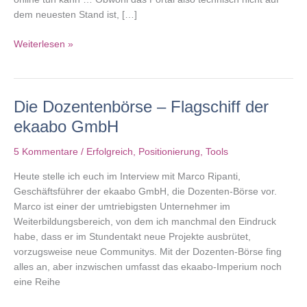
dem neuesten Stand ist, […]
therapeuten.de:
Weiterlesen »
Ein
Name
ist
Die Dozentenbörse – Flagschiff der
Programm
ekaabo GmbH
5 Kommentare
/
Erfolgreich
,
Positionierung
,
Tools
Heute stelle ich euch im Interview mit Marco Ripanti,
Geschäftsführer der ekaabo GmbH, die Dozenten-Börse vor.
Marco ist einer der umtriebigsten Unternehmer im
Weiterbildungsbereich, von dem ich manchmal den Eindruck
habe, dass er im Stundentakt neue Projekte ausbrütet,
vorzugsweise neue Communitys. Mit der Dozenten-Börse fing
alles an, aber inzwischen umfasst das ekaabo-Imperium noch
eine Reihe