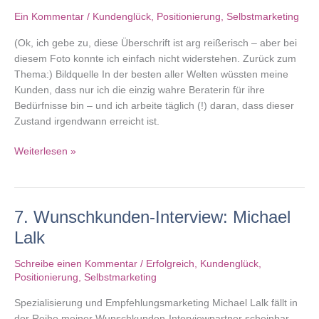
Ein Kommentar
/
Kundenglück
,
Positionierung
,
Selbstmarketing
(Ok, ich gebe zu, diese Überschrift ist arg reißerisch – aber bei
diesem Foto konnte ich einfach nicht widerstehen. Zurück zum
Thema:) Bildquelle In der besten aller Welten wüssten meine
Kunden, dass nur ich die einzig wahre Beraterin für ihre
Bedürfnisse bin – und ich arbeite täglich (!) daran, dass dieser
Zustand irgendwann erreicht ist.
Terrier-
Weiterlesen »
Qualitäten:
DIE
Killer-
7. Wunschkunden-Interview: Michael
Applikation
für
Lalk
Berater
Schreibe einen Kommentar
/
Erfolgreich
,
Kundenglück
,
Positionierung
,
Selbstmarketing
Spezialisierung und Empfehlungsmarketing Michael Lalk fällt in
der Reihe meiner Wunschkunden-Interviewpartner scheinbar