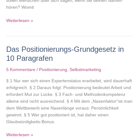
sollen Menschen über dich sagen, wenn sie deinen Namen
hören? Womit
Positionierung:
Weiterlesen »
Was
mich
ganz
Das Positionierungs-Grundgesetz in
persönlich
daran
10 Paragrafen
fasziniert
5 Kommentare
/
Positionierung
,
Selbstmarketing
§ 1 Nur wer sich einen Expertenstatus erarbeitet, wird dauerhaft
erfolgreich. § 2 Daraus folgt: Positionierung bedeutet Arbeit und
erfordert Mut zur Lücke. § 3 Fach- und Methodenkompetenz
alleine sind nicht ausreichend. § 4 Mit dem „Nasenfaktor“ist man
dem Wettbewerb eine Nasenlänge voraus: Persönlichkeit
gewinnt. § 5 Wer gut positioniert ist, hat daher einen
Glaubwürdigkeits-Bonus.
Das
Weiterlesen »