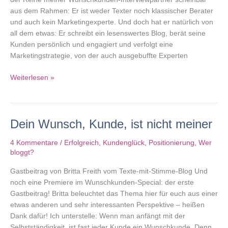
aus dem Rahmen: Er ist weder Texter noch klassischer Berater
und auch kein Marketingexperte. Und doch hat er natürlich von
all dem etwas: Er schreibt ein lesenswertes Blog, berät seine
Kunden persönlich und engagiert und verfolgt eine
Marketingstrategie, von der auch ausgebuffte Experten
7.
Weiterlesen »
Wunschkunden-
Interview:
Michael
Dein Wunsch, Kunde, ist nicht meiner
Lalk
4 Kommentare
/
Erfolgreich
,
Kundenglück
,
Positionierung
,
Wer
bloggt?
Gastbeitrag von Britta Freith vom Texte-mit-Stimme-Blog Und
noch eine Premiere im Wunschkunden-Special: der erste
Gastbeitrag! Britta beleuchtet das Thema hier für euch aus einer
etwas anderen und sehr interessanten Perspektive – heißen
Dank dafür! Ich unterstelle: Wenn man anfängt mit der
Selbstständigkeit, ist fast jeder Kunde ein Wunschkunde. Denn