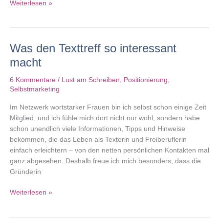
Die
Weiterlesen »
Dozentenbörse
–
Flagschiff
Was den Texttreff so interessant
der
ekaabo
macht
GmbH
6 Kommentare
/
Lust am Schreiben
,
Positionierung
,
Selbstmarketing
Im Netzwerk wortstarker Frauen bin ich selbst schon einige Zeit
Mitglied, und ich fühle mich dort nicht nur wohl, sondern habe
schon unendlich viele Informationen, Tipps und Hinweise
bekommen, die das Leben als Texterin und Freiberuflerin
einfach erleichtern – von den netten persönlichen Kontakten mal
ganz abgesehen. Deshalb freue ich mich besonders, dass die
Gründerin
Was
Weiterlesen »
den
Texttreff