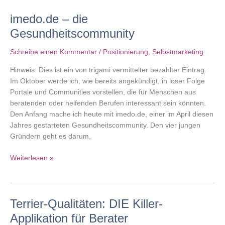
so
imedo.de – die
interessant
macht
Gesundheitscommunity
Schreibe einen Kommentar
/
Positionierung
,
Selbstmarketing
Hinweis: Dies ist ein von trigami vermittelter bezahlter Eintrag.
Im Oktober werde ich, wie bereits angekündigt, in loser Folge
Portale und Communities vorstellen, die für Menschen aus
beratenden oder helfenden Berufen interessant sein könnten.
Den Anfang mache ich heute mit imedo.de, einer im April diesen
Jahres gestarteten Gesundheitscommunity. Den vier jungen
Gründern geht es darum,
imedo.de
Weiterlesen »
–
die
Gesundheitscommunity
Terrier-Qualitäten: DIE Killer-
Applikation für Berater