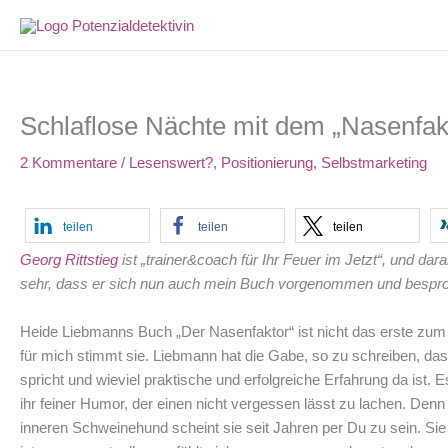
Zum
Inhalt
springen
Schlaflose Nächte mit dem „Nasenfak
2 Kommentare
/
Lesenswert?
,
Positionierung
,
Selbstmarketing
teilen
teilen
teilen
Georg Rittstieg
ist „trainer&coach für Ihr Feuer im Jetzt“, und d
sehr, dass er sich nun auch mein Buch vorgenommen und besproch
Heide Liebmanns Buch „Der Nasenfaktor“ ist nicht das erste zum 
für mich stimmt sie. Liebmann hat die Gabe, so zu schreiben, dass
spricht und wieviel praktische und erfolgreiche Erfahrung da ist. 
ihr feiner Humor, der einen nicht vergessen lässt zu lachen. Den
inneren Schweinehund scheint sie seit Jahren per Du zu sein. Sie