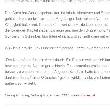
ist enorm wertvoll, man fühlt sich angenommen, erkannt und so m
Das Buch hat Workshopcharakter, ist Arbeit, Abenteuer und Spass
geht es dabei konkret um mich: Angefangen bei meinem Namen, ge
Wertigkeit bekommt. Danach kümmert sich Heide Liebmann mit mir
die folgenden Kapitel sieben bis neun machen den „Nasenfaktor“ s
Sonderform Schreiben fürs Internet nicht und schließt dann mit
Wirklich sinnvolle Links und weiterführende Literatur werden ge
„Der Nasenfaktor“ ist ein Arbeitsbuch. Ein Buch in welches ich
bewusst regelmäßig und gerne hinein. Zusammenfassend kann ich s
besser zu werden mit meinem Angebot. Bis dahin hatte ich schon so
dankbar, denn „Trainer&Coaches“ gibt es wirklich viele, wie Lie
authentisch – steht.
Georg Rittstieg, Anfang November 2007,
www.rittstieg.at