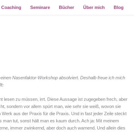
Coaching
Seminare
Bücher
Über mich
Blog
 meinen Nasenfaktor-Workshop absolviert. Deshalb freue ich mich
t:
t lesen zu müssen, irrt. Diese Aussage ist zugegeben frech, aber
cht, sondern vor allem spürt man, wie sehr sie weiß, wovon sie
 Werk aus der Praxis für die Praxis. Und in fast jeder Zeile steckt
as man tut, sonst hält man es kaum durch. Ach ja: Mit meinem
 gerne, immer zwinkernd, aber doch auch warnend. Und allein dies