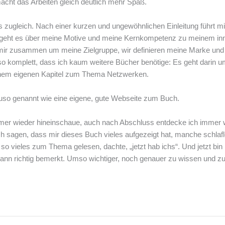
acht das Arbeiten gleich deutlich mehr Spaß.
 zugleich. Nach einer kurzen und ungewöhnlichen Einleitung führt mi
ht es über meine Motive und meine Kernkompetenz zu meinem innere
 zusammen um meine Zielgruppe, wir definieren meine Marke und üb
o komplett, dass ich kaum weitere Bücher benötige: Es geht darin ums
 einem eigenen Kapitel zum Thema Netzwerken.
nauso genannt wie eine eigene, gute Webseite zum Buch.
 immer wieder hineinschaue, auch nach Abschluss entdecke ich immer
agen, dass mir dieses Buch vieles aufgezeigt hat, manche schlaflos
 vieles zum Thema gelesen, dachte, „jetzt hab ichs“. Und jetzt bin ic
bmann richtig bemerkt. Umso wichtiger, noch genauer zu wissen und 