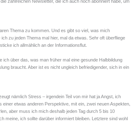
ie zahlreichen Newsletter, die ich auch noch abonniert habe, um
enkbaren Thema zu kommen. Und es gibt so viel, was mich
e ich zu jeden Thema mal hier, mal da etwas. Sehr oft überfliege
cke ich allmählich an der Informationsflut.
füge ich über das, was man früher mal eine gesunde Halbbildung
g braucht. Aber ist es nicht ungleich befriedigender, sich in ein
gt nämlich Stress – irgendein Teil von mir hat ja Angst, ich
s einer etwas anderen Perspektive, mit ein, zwei neuen Aspekten,
rlen, aber muss ich mich deshalb jeden Tag durch 5 bis 10
meine, ich sollte darüber informiert bleiben. Letztere sind wohl