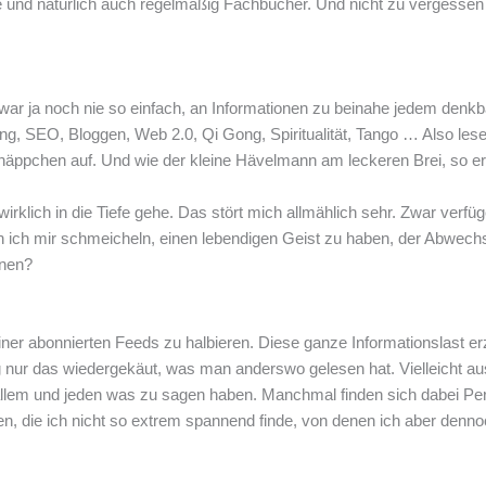
und natürlich auch regelmäßig Fachbücher. Und nicht zu vergessen d
. Es war ja noch nie so einfach, an Informationen zu beinahe jedem d
hung, SEO, Bloggen, Web 2.0, Qi Gong, Spiritualität, Tango … Also les
ppchen auf. Und wie der kleine Hävelmann am leckeren Brei, so ersti
wirklich in die Tiefe gehe. Das stört mich allmählich sehr. Zwar ver
 ich mir schmeicheln, einen lebendigen Geist zu haben, der Abwechslun
rnen?
r abonnierten Feeds zu halbieren. Diese ganze Informationslast erzeu
g nur das wiedergekäut, was man anderswo gelesen hat. Vielleicht au
zu allem und jeden was zu sagen haben. Manchmal finden sich dabei Pe
, die ich nicht so extrem spannend finde, von denen ich aber dennoch 