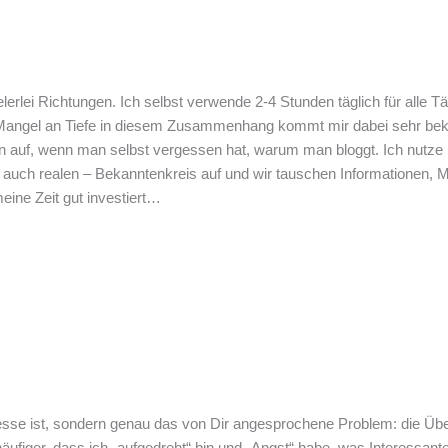
vielerlei Richtungen. Ich selbst verwende 2-4 Stunden täglich für alle
gel an Tiefe in diesem Zusammenhang kommt mir dabei sehr bekannt 
uf, wenn man selbst vergessen hat, warum man bloggt. Ich nutze blo
 auch realen – Bekanntenkreis auf und wir tauschen Informationen, M
eine Zeit gut investiert…
resse ist, sondern genau das von Dir angesprochene Problem: die Übe
h häufiger, dass ich „aufgedreht“ bin und „Angst“ habe, was Interess