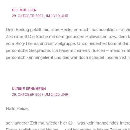
DET MUELLER
29. OKTOBER 2007 UM 13:10 UHR
Dein Beitrag gefällt mir, liebe Heide, er macht nachdenklich – in 
Zeit nimmt! Die Sache mit dem gesunden Halbwissen bzw. dem Man
vom Blog-Thema und der Zielgruppe. Unzufriedenheit kommt dann a
persönliche Gespräche. Ich baue mir einen virtuellen – manchmal
persönlich kennengelernt und das wär doch schade! Insofern ist m
ULRIKE SENNHENN
29. OKTOBER 2007 UM 14:25 UHR
Hallo Heide,
seit längerer Zeit mal wieder hier 😉 – was kein mangelndes Inte
Foren, täglich so viel Neues … und ich erlebe in letzter Zeit auc