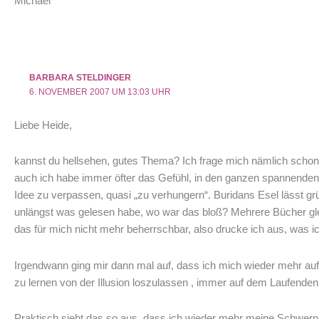
Michael
BARBARA STELDINGER
6. NOVEMBER 2007 UM 13:03 UHR
Liebe Heide,
kannst du hellsehen, gutes Thema? Ich frage mich nämlich schon
auch ich habe immer öfter das Gefühl, in den ganzen spannenden
Idee zu verpassen, quasi „zu verhungern“. Buridans Esel lässt
unlängst was gelesen habe, wo war das bloß? Mehrere Bücher glei
das für mich nicht mehr beherrschbar, also drucke ich aus, was i
Irgendwann ging mir dann mal auf, dass ich mich wieder mehr auf m
zu lernen von der Illusion loszulassen , immer auf dem Laufend
Praktisch sieht das so aus, dass ich wieder mehr meine Schwerpunk