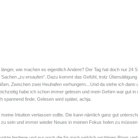
 länger, wie machen es eigentlich Andere? Der Tag hat doch nur 24 
 Sachen „zu ersaufen“. Dazu kommt das Gefühl, trotz Übersättigung 
 grüßen. Zwischen zwei Heuhafen verhungern…Und da stehe ich dann 
chzeitig habe ich schon immer gelesen und mein Gehirn war gut in de
ch spannend finde. Gelesen wird später, achja.
eine Intuition verlassen sollte. Die kann nämlich ganz gut untersche
en zu sein und immer wieder Neues in meinen Fokus holen zu müssen
te festlege und nur noch die für mich wirklich wichtigen Blogs und P