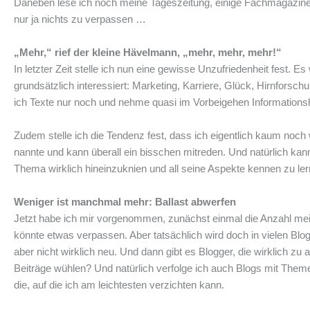
Daneben lese ich noch meine Tageszeitung, einige Fachmagazine 
nur ja nichts zu verpassen …
„Mehr,“ rief der kleine Hävelmann, „mehr, mehr, mehr!“
In letzter Zeit stelle ich nun eine gewisse Unzufriedenheit fest
grundsätzlich interessiert: Marketing, Karriere, Glück, Hirnforsc
ich Texte nur noch und nehme quasi im Vorbeigehen Informationshä
Zudem stelle ich die Tendenz fest, dass ich eigentlich kaum noch 
nannte und kann überall ein bisschen mitreden. Und natürlich kann
Thema wirklich hineinzuknien und all seine Aspekte kennen zu le
Weniger ist manchmal mehr: Ballast abwerfen
Jetzt habe ich mir vorgenommen, zunächst einmal die Anzahl meine
könnte etwas verpassen. Aber tatsächlich wird doch in vielen Blo
aber nicht wirklich neu. Und dann gibt es Blogger, die wirklich 
Beiträge wühlen? Und natürlich verfolge ich auch Blogs mit Themen
die, auf die ich am leichtesten verzichten kann.