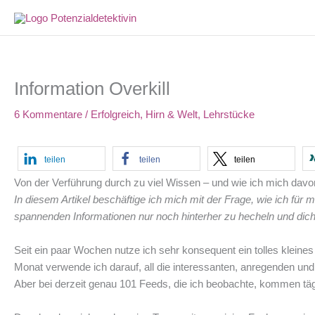
Zum
Inhalt
springen
Information Overkill
6 Kommentare
/
Erfolgreich
,
Hirn & Welt
,
Lehrstücke
teilen
teilen
teilen
Von der Verführung durch zu viel Wissen – und wie ich mich davo
In diesem Artikel beschäftige ich mich mit der Frage, wie ich fü
spannenden Informationen nur noch hinterher zu hecheln und dic
Seit ein paar Wochen nutze ich sehr konsequent ein tolles kleines 
Monat verwende ich darauf, all die interessanten, anregenden und i
Aber bei derzeit genau 101 Feeds, die ich beobachte, kommen täg