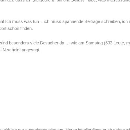
tun! Ich muss was tun = ich muss spannende Beiträge schreiben, ich
ort schön finden.
ind besonders viele Besucher da … wie am Samstag (603 Leute, mu
UN scheint angesagt.
 wirklich nur ausnahmsweise tun. Heute ist allerdings auch schon wi