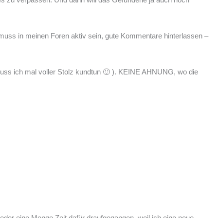
 muss in meinen Foren aktiv sein, gute Kommentare hinterlassen –
ss ich mal voller Stolz kundtun 🙂 ). KEINE AHNUNG, wo die
eder eine Menge Zeit dafür draufgegangen, weil ich eine neue