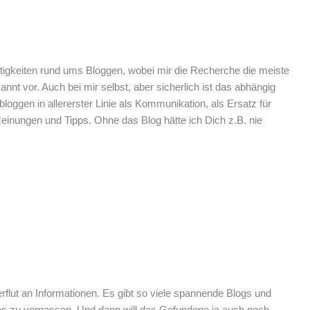
 Tätigkeiten rund ums Bloggen, wobei mir die Recherche die meiste
vor. Auch bei mir selbst, aber sicherlich ist das abhängig
ggen in allererster Linie als Kommunikation, als Ersatz für
einungen und Tipps. Ohne das Blog hätte ich Dich z.B. nie
rflut an Informationen. Es gibt so viele spannende Blogs und
antes zu verpassen. Und dann will das Gefundene ja auch noch