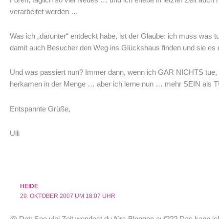
verarbeitet werden …
Was ich „darunter“ entdeckt habe, ist der Glaube: ich muss was 
damit auch Besucher den Weg ins Glückshaus finden und sie es d
Und was passiert nun? Immer dann, wenn ich GAR NICHTS tue, s
herkamen in der Menge … aber ich lerne nun … mehr SEIN als T
Entspannte Grüße,
Ulli
HEIDE
29. OKTOBER 2007 UM 18:07 UHR
@ Det: Soo viel Zeit wendest du fürs Bloggen auf??? Das kann ich