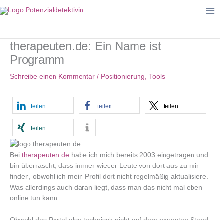
Zum
Inhalt
springen
therapeuten.de: Ein Name ist
Programm
Schreibe einen Kommentar
/
Positionierung
,
Tools
teilen
teilen
teilen
teilen
Bei
therapeuten.de
habe ich mich bereits 2003 eingetragen und
bin überrascht, dass immer wieder Leute von dort aus zu mir
finden, obwohl ich mein Profil dort nicht regelmäßig aktualisiere.
Was allerdings auch daran liegt, dass man das nicht mal eben
online tun kann …
Obwohl das Portal also technisch nicht auf dem neuesten Stand