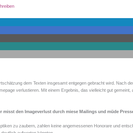
hreiben
ertschätzung dem Texten insgesamt entgegen gebracht wird. Nach dem
epage verlustieren. Mit einem Ergebnis, das vielleicht gut gemeint, 
r misst den Imageverlust durch miese Mailings und müde Pres
Optiken zu zaubern, zahlen keine angemessenen Honorare und entsch
 deutlich aufwerten könnten.