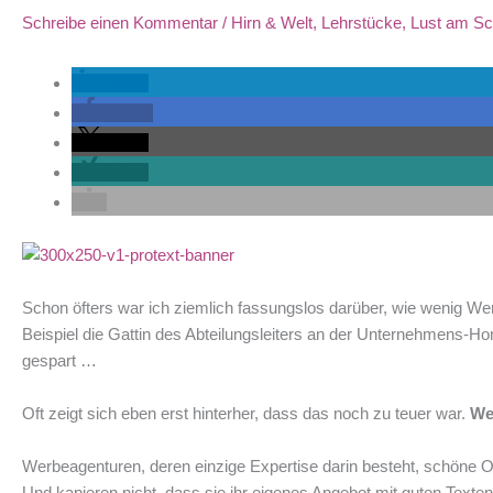
Schreibe einen Kommentar
/
Hirn & Welt
,
Lehrstücke
,
Lust am Sc
teilen
teilen
teilen
teilen
Schon öfters war ich ziemlich fassungslos darüber, wie wenig W
Beispiel die Gattin des Abteilungsleiters an der Unternehmens-Hom
gespart …
Oft zeigt sich eben erst hinterher, dass das noch zu teuer war.
We
Werbeagenturen, deren einzige Expertise darin besteht, schöne 
Und kapieren nicht, dass sie ihr eigenes Angebot mit guten Texten