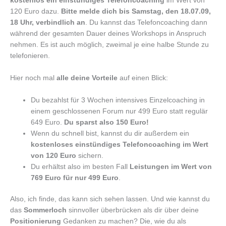
kostenlos ein einstündiges Telefoncoaching
im Wert von
120 Euro dazu.
Bitte melde dich bis Samstag, den 18.07.09,
18 Uhr, verbindlich an
. Du kannst das Telefoncoaching dann
während der gesamten Dauer deines Workshops in Anspruch
nehmen. Es ist auch möglich, zweimal je eine halbe Stunde zu
telefonieren.
Hier noch mal
alle deine Vorteile
auf einen Blick:
Du bezahlst für 3 Wochen intensives Einzelcoaching in
einem geschlossenen Forum nur 499 Euro statt regulär
649 Euro.
Du sparst also 150 Euro!
Wenn du schnell bist, kannst du dir außerdem ein
kostenloses einstündiges Telefoncoaching im Wert
von 120
Euro
sichern.
Du erhältst also im besten Fall
Leistungen im Wert von
769 Euro für nur 499 Euro
.
Also, ich finde, das kann sich sehen lassen. Und wie kannst du
das
Sommerloch
sinnvoller überbrücken als dir über deine
Positionierung
Gedanken zu machen? Die, wie du als