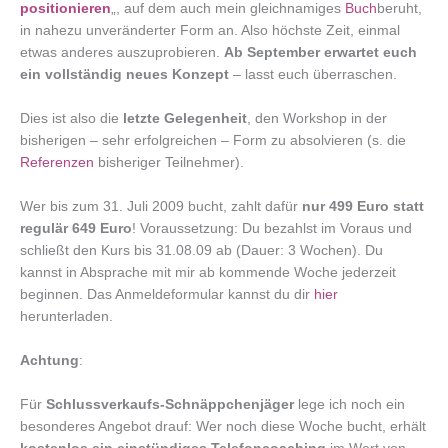
positionieren
„, auf dem auch mein gleichnamiges
Buch
beruht,
in nahezu unveränderter Form an. Also höchste Zeit, einmal
etwas anderes auszuprobieren.
Ab September erwartet euch
ein vollständig neues Konzept
– lasst euch überraschen.
Dies ist also die
letzte Gelegenheit
, den Workshop in der
bisherigen – sehr erfolgreichen – Form zu absolvieren (s. die
Referenzen
bisheriger Teilnehmer).
Wer bis zum 31. Juli 2009 bucht, zahlt dafür
nur 499 Euro statt
regulär 649 Euro
! Voraussetzung: Du bezahlst im Voraus und
schließt den Kurs bis 31.08.09 ab (Dauer: 3 Wochen). Du
kannst in Absprache mit mir ab kommende Woche jederzeit
beginnen. Das Anmeldeformular kannst du dir
hier
herunterladen.
Achtung
:
Für
Schlussverkaufs-Schnäppchenjäger
lege ich noch ein
besonderes Angebot drauf: Wer noch diese Woche bucht, erhält