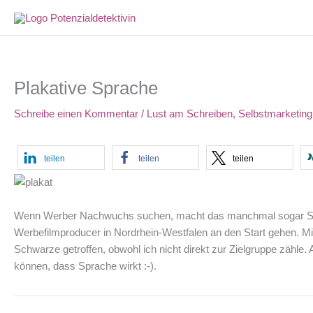
Zum
Inhalt
springen
Plakative Sprache
Schreibe einen Kommentar
/
Lust am Schreiben
,
Selbstmarketing
teilen
teilen
teilen
Wenn Werber Nachwuchs suchen, macht das manchmal sogar Spa
Werbefilmproducer in Nordrhein-Westfalen an den Start gehen. Mir 
Schwarze getroffen, obwohl ich nicht direkt zur Zielgruppe zäh
können, dass Sprache wirkt :-).