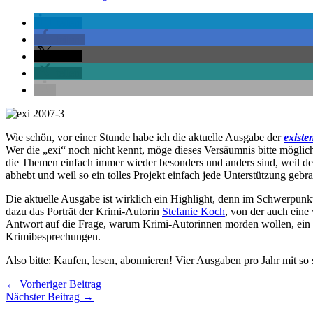
teilen
teilen
teilen
teilen
Wie schön, vor einer Stunde habe ich die aktuelle Ausgabe der
existen
Wer die „exi“ noch nicht kennt, möge dieses Versäumnis bitte möglich
die Themen einfach immer wieder besonders und anders sind, weil d
abhebt und weil so ein tolles Projekt einfach jede Unterstützung geb
Die aktuelle Ausgabe ist wirklich ein Highlight, denn im Schwerpunkt
dazu das Porträt der Krimi-Autorin
Stefanie Koch
, von der auch eine
Antwort auf die Frage, warum Krimi-Autorinnen morden wollen, ein
Krimibesprechungen.
Also bitte: Kaufen, lesen, abonnieren! Vier Ausgaben pro Jahr mit so
←
Vorheriger Beitrag
Nächster Beitrag
→