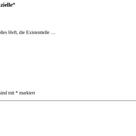
zielle“
lles Heft, die Existentielle …
sind mit
*
markiert