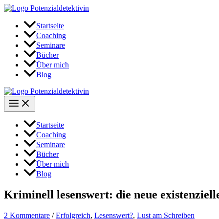
Zum
Inhalt
springen
Startseite
Coaching
Seminare
Bücher
Über mich
Blog
Startseite
Coaching
Seminare
Bücher
Über mich
Blog
Kriminell lesenswert: die neue existenziell
2 Kommentare
/
Erfolgreich
,
Lesenswert?
,
Lust am Schreiben