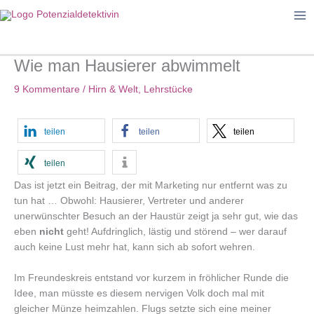
Zum
Inhalt
springen
Wie man Hausierer abwimmelt
9 Kommentare
/
Hirn & Welt
,
Lehrstücke
teilen
teilen
teilen
teilen
Das ist jetzt ein Beitrag, der mit Marketing nur entfernt was zu
tun hat … Obwohl: Hausierer, Vertreter und anderer
unerwünschter Besuch an der Haustür zeigt ja sehr gut, wie das
eben
nicht
geht! Aufdringlich, lästig und störend – wer darauf
auch keine Lust mehr hat, kann sich ab sofort wehren.
Im Freundeskreis entstand vor kurzem in fröhlicher Runde die
Idee, man müsste es diesem nervigen Volk doch mal mit
gleicher Münze heimzahlen. Flugs setzte sich eine meiner