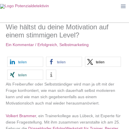
Zum
Inhalt
springen
Wie hältst du deine Motivation auf
einem stimmigen Level?
Ein Kommentar
/
Erfolgreich
,
Selbstmarketing
teilen
teilen
teilen
teilen
Als Freiberufler oder Selbstständiger wird man ja oft mit der
Frage konfrontiert, wie man sich dauerhaft selbst motivieren
kann und wie man sich gegebenenfalls aus einem
Motivationsloch auch mal wieder herausmanövriert.
Volkert Brammer
, ein Trainerkollege aus Lübeck, ist Experte für
diese Fragestellung. Mit ihm zusammen veranstalte ich am 25.
Februar die
Düsseldorfer ErfolgsWerkstatt für Trainer, Berater