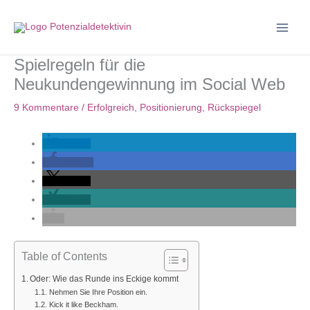
Zum
Inhalt
springen
Spielregeln für die
Neukundengewinnung im Social Web
9 Kommentare
/
Erfolgreich
,
Positionierung
,
Rückspiegel
teilen
teilen
teilen
teilen
Table of Contents
Oder: Wie das Runde ins Eckige kommt
Nehmen Sie Ihre Position ein.
Kick it like Beckham.