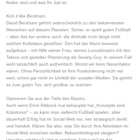
finden sind und was Ihr Job ist.
Kick it like Beckham.
David Beckham gehört wahrscheinlich zu den bekanntesten
Menschen auf diesem Planeten. Sicher, er spielt guten Fußball
– aber das tun andere auch, die deshalb noch lange nicht
solchen Kultstatus genießen. Den hat der Mann bewusst
aufgebaut – mit Hilfe seiner Frau, seines Luxuskörpers mit den
Tatoos und gezielter Platzierung als Society Guy. In seinem Fall
wohl tatsächlich auch authentisch. Womit wir beim Nasenfaktor
wären: Ohne Persönlichkeit ist Ihre Positionierung nicht viel
wert, schon gar nicht im Umfeld der sozialen Medien. Da gehört
es zum guten Ton, sich greifbar zu machen.
Operieren Sie aus der Tiefe des Raums.
Auch wenn Erich Ribbeck mal behauptet hat „Konzepte sind
Kokolores!“ – so kann man vielleicht Fußball spielen, aber
dauerhaft Erfolg hat im Social Web nur, wer strategisch denkt
und handelt. Klären Sie also, was Sie durch Ihre Aktivitäten im
Social Web erreichen wollen: Bekanntheitsgrad steigern?
Umsätze erhöhen? Und in welchem Zeitraum? Ist das