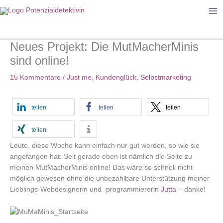
Zum
Inhalt
springen
Neues Projekt: Die MutMacherMinis
sind online!
15 Kommentare
/
Just me
,
Kundenglück
,
Selbstmarketing
teilen
teilen
teilen
teilen
Leute, diese Woche kann einfach nur gut werden, so wie sie
angefangen hat: Seit gerade eben ist nämlich die Seite zu
meinen MutMacherMinis online! Das wäre so schnell nicht
möglich gewesen ohne die unbezahlbare Unterstützung meiner
Lieblings-Webdesignerin und -programmiererin
Jutta
– danke!