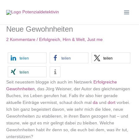
Zum
Inhalt
springen
Neue Gewohnheiten
2 Kommentare
/
Erfolgreich
,
Hirn & Welt
,
Just me
teilen
teilen
teilen
teilen
Seit neuestem blogge ich auch im Netzwerk
Erfolgreiche
Gewohnheiten
, das Jörg Weisner, der Autor des gleichnamigen
Buches, ins Leben gerufen hat. Falls ihr also hier gerade
aktuelle Einträge vermisst, schaut doch mal
da
und
dort
vorbei.
Ich bin ganz begeistert davon, wie sehr mich die Idee, neue
Gewohnheiten zu etablieren, in ihren Bann gezogen hat – und
staune, wie gut es mir gelingt dabei zu bleiben. Welche
Gewohnheiten habt ihr denn so, die euch bei dem, was ihr tut,
unterstützen?