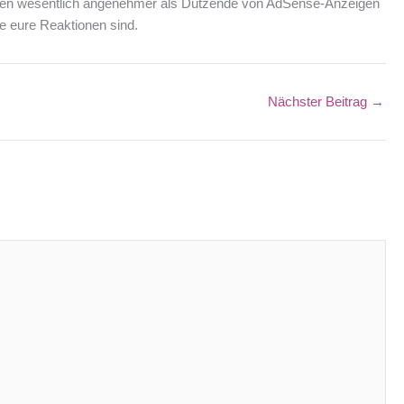
ionen wesentlich angenehmer als Dutzende von AdSense-Anzeigen
ie eure Reaktionen sind.
Nächster Beitrag
→