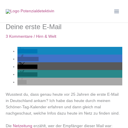
Zum
Inhalt
springen
Deine erste E-Mail
3 Kommentare
/
Hirn & Welt
teilen
teilen
teilen
teilen
Wusstest du, dass genau heute vor 25 Jahren die erste E-Mail
in Deutschland ankam? Ich habe das heute durch meinen
Schöner-Tag-Kalender erfahren und dann gleich mal
nachgeschaut, welche Infos dazu heute im Netz zu finden sind.
Die
Netzeitung
erzählt, wer der Empfänger dieser Mail war: