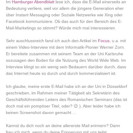
Im
Hamburger Abendblatt
lese ich, dass die E-Mail einerseits an
Bedeutung verliere, weil vor allem die jüngere Generation eher
über Instant Messaging oder Soziale Netzwerke wie Xing oder
Facebook kommuniziere. Ob das auch für den Bereich des E-
Mail-Marketings so stimmt? Würde mich mal interessieren.
Sehr auschlussreich fand ich auch den Artikel im
Focus
, u.a. mit
einem Video-Interview mit dem Informatik-Pionier Werner Zorn.
Er bereitete zusammen mit seinem Team an der Uni Karlsruhe
sozusagen den Boden für die Nutzung des World Wide Web. Im
Interview klingt so ein wenig sein Bedauern darüber durch, dass
das Internet heute so durch und durch kommerzialisiert ist.
Ich glaube, meine erste E-Mail habe ich an der Uni in Düsseldorf
geschrieben, im Rahmen meiner Tätigkeit als Sekretärin des
Geschäftsführenden Leiters des Romanischen Seminars (das ist
doch mal ein pompöser Titel, oder? 😉 ). Aber leider habe ich
keinen Screenshot davon gemacht …
Kannst du dich noch an deine allererste Mail erinnern? Dann
freu ich mich, wenn du deine Erinnerung mit uns teilst.