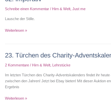
Schreibe einen Kommentar
/
Hirn & Welt
,
Just me
Lausche der Stille.
52.
Weiterlesen »
Imperativ
23. Türchen des Charity-Adventskale
2 Kommentare
/
Hirn & Welt
,
Lehrstücke
Im letzten Türchen des Charity-Adventskalenders findet ihr heute 
zwischen den Jahren! Jetzt bei Ebay bieten! Mit dieser Auktion en
Ergebnis
23.
Weiterlesen »
Türchen
des