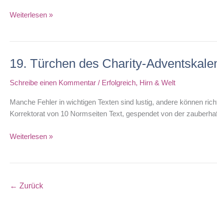
20.
Weiterlesen »
Türchen
des
Charity-
19. Türchen des Charity-Adventskale
Adventskalenders
Schreibe einen Kommentar
/
Erfolgreich
,
Hirn & Welt
Manche Fehler in wichtigen Texten sind lustig, andere können richt
Korrektorat von 10 Normseiten Text, gespendet von der zauberha
19.
Weiterlesen »
Türchen
des
Charity-
Adventskalenders
←
Zurück