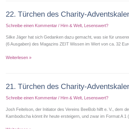
Charity-
22. Türchen des Charity-Adventskale
Adventskalenders
Schreibe einen Kommentar
/
Hirn & Welt
,
Lesenswert?
Silke Jäger hat sich Gedanken dazu gemacht, was sie für unseren
(6 Ausgaben) des Magazins ZEIT Wissen im Wert von ca. 32 Euro
22.
Weiterlesen »
Türchen
des
Charity-
21. Türchen des Charity-Adventskale
Adventskalenders
Schreibe einen Kommentar
/
Hirn & Welt
,
Lesenswert?
Josh Feitelson, der Initiator des Vereins BeeBob hilft e. V., dem
Kambodscha könnt ihr heute ersteigern, und zwar im Format A 1 (