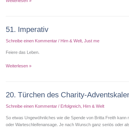
21.
Weiterlesen »
Türchen
des
Charity-
51. Imperativ
Adventskalenders
Schreibe einen Kommentar
/
Hirn & Welt
,
Just me
Feiere das Leben.
51.
Weiterlesen »
Imperativ
20. Türchen des Charity-Adventskale
Schreibe einen Kommentar
/
Erfolgreich
,
Hirn & Welt
So etwas Ungewöhnliches wie die Spende von Britta Freith kann ma
oder Warteschleifenansage. Je nach Wunsch ganz seriös oder als kl