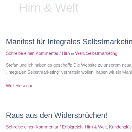
Hirn & Welt
Manifest für Integrales Selbstmarketi
Schreibe einen Kommentar
/
Hirn & Welt
,
Selbstmarketing
Stefan und ich haben es geschafft: Die Website zu unserem neuart
„Integralen Selbstmarketing“ vermitteln wollen, haben wir ein M
Manifest
Weiterlesen »
für
Integrales
Selbstmarketing
Raus aus den Widersprüchen!
Schreibe einen Kommentar
/
Erfolgreich
,
Hirn & Welt
,
Kundenglüc