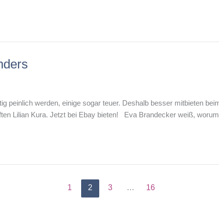
nders
ig peinlich werden, einige sogar teuer. Deshalb besser mitbieten beim
ften Lilian Kura. Jetzt bei Ebay bieten! Eva Brandecker weiß, woru
1
2
3
…
16