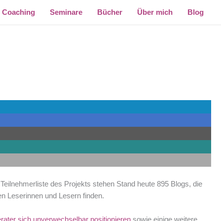
Coaching
Seminare
Bücher
Über mich
Blog
 Teilnehmerliste des Projekts stehen Stand heute 895 Blogs, die
ten Leserinnen und Lesern finden.
rater sich unverwechselbar positionieren
sowie einige weitere