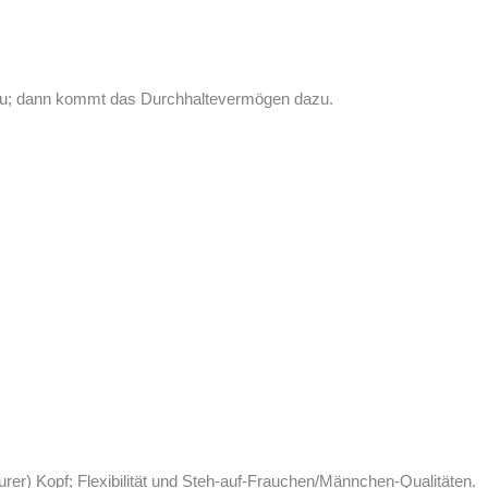
azu; dann kommt das Durchhaltevermögen dazu.
sturer) Kopf; Flexibilität und Steh-auf-Frauchen/Männchen-Qualitäten.