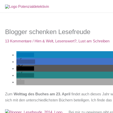
Zum
Inhalt
springen
Blogger schenken Lesefreude
13 Kommentare
/
Hirn & Welt
,
Lesenswert?
,
Lust am Schreiben
teilen
teilen
teilen
teilen
Zum
Welttag des Buches am 23. April
findet auch dieses Jahr w
sich mit den unterschiedlichsten Büchern beteiligen. Ich finde das
Bei mir zu gewinnen gibt e