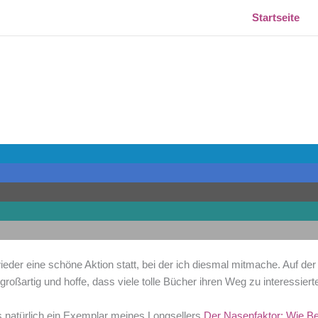
Startseite
ieder eine schöne Aktion statt, bei der ich diesmal mitmache. Auf der
 großartig und hoffe, dass viele tolle Bücher ihren Weg zu interessier
s natürlich ein Exemplar meines Longsellers
Der Nasenfaktor: Wie Be