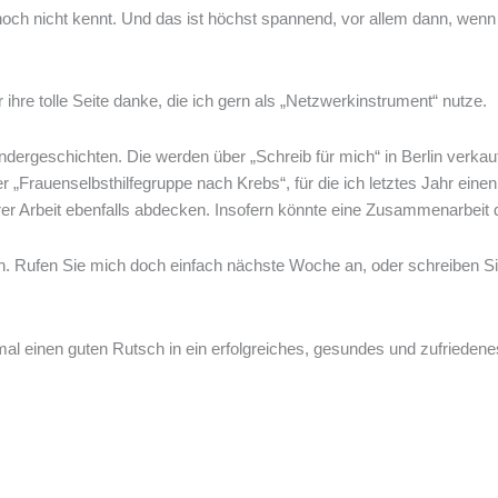
 noch nicht kennt. Und das ist höchst spannend, vor allem dann, w
ihre tolle Seite danke, die ich gern als „Netzwerkinstrument“ nutze.
dergeschichten. Die werden über „Schreib für mich“ in Berlin verkauf
„Frauenselbsthilfegruppe nach Krebs“, für die ich letztes Jahr ein
 Ihrer Arbeit ebenfalls abdecken. Insofern könnte eine Zusammenarbeit
n. Rufen Sie mich doch einfach nächste Woche an, oder schreiben Sie
al einen guten Rutsch in ein erfolgreiches, gesundes und zufriedene