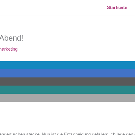
Startseite
 Abend!
marketing
alendertürchen stecke. Nun ist die Entscheidung gefallen: Ich lade d