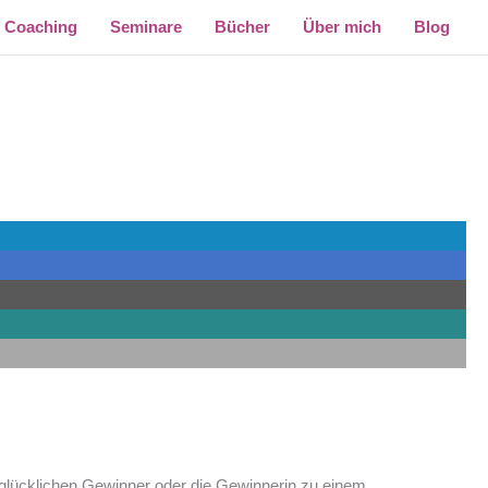
Coaching
Seminare
Bücher
Über mich
Blog
en glücklichen Gewinner oder die Gewinnerin zu einem