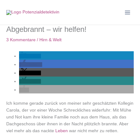
Zum
Inhalt
springen
Abgebrannt – wir helfen!
3 Kommentare
/
Hirn & Welt
teilen
teilen
teilen
teilen
Ich komme gerade zurück von meiner sehr geschätzten Kollegin
Carola, der vor einer Woche Schreckliches widerfuhr: Mit Mühe
und Not kam ihre kleine Familie noch aus dem Haus, als das
Dachgeschoss über ihnen in der Nacht plötzlich brannte. Aber
viel mehr als das nackte
Leben
war nicht mehr zu retten.