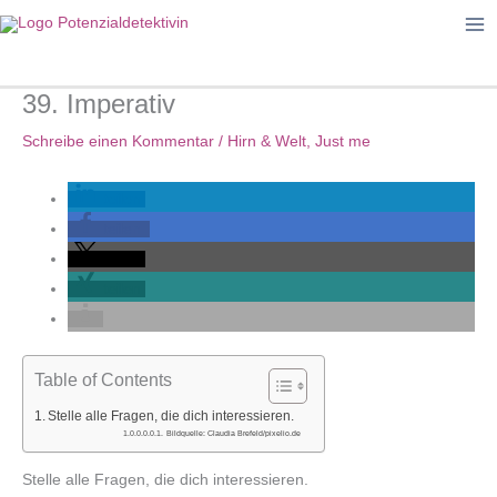
Zum
Inhalt
springen
39. Imperativ
Schreibe einen Kommentar
/
Hirn & Welt
,
Just me
teilen
teilen
teilen
teilen
Table of Contents
Stelle alle Fragen, die dich interessieren.
Bildquelle: Claudia Brefeld/pixelio.de
Stelle alle Fragen, die dich interessieren.