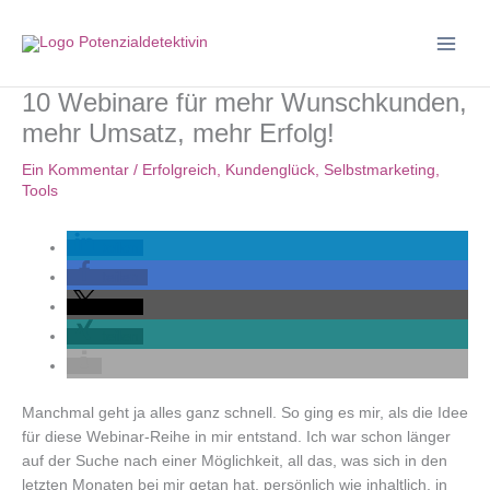
Zum
Inhalt
springen
10 Webinare für mehr Wunschkunden,
mehr Umsatz, mehr Erfolg!
Ein Kommentar
/
Erfolgreich
,
Kundenglück
,
Selbstmarketing
,
Tools
teilen
teilen
teilen
teilen
Manchmal geht ja alles ganz schnell. So ging es mir, als die Idee
für diese Webinar-Reihe in mir entstand. Ich war schon länger
auf der Suche nach einer Möglichkeit, all das, was sich in den
letzten Monaten bei mir getan hat, persönlich wie inhaltlich, in