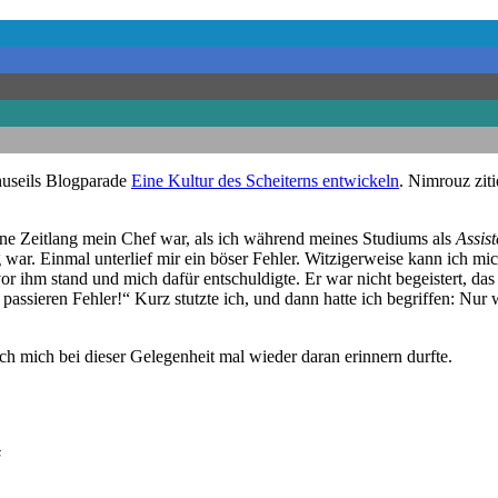
huseils Blogparade
Eine Kultur des Scheiterns entwickeln
. Nimrouz ziti
eine Zeitlang mein Chef war, als ich während meines Studiums als
Assis
tig war. Einmal unterlief mir ein böser Fehler. Witzigerweise kann ich 
vor ihm stand und mich dafür entschuldigte. Er war nicht begeistert, da
assieren Fehler!“ Kurz stutzte ich, und dann hatte ich begriffen: Nur 
 ich mich bei dieser Gelegenheit mal wieder daran erinnern durfte.
“