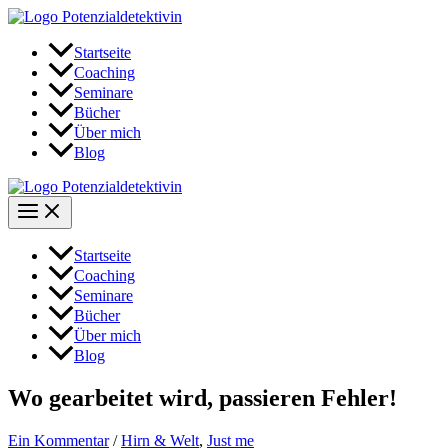
Zum
Inhalt
springen
Startseite
Coaching
Seminare
Bücher
Über mich
Blog
Startseite
Coaching
Seminare
Bücher
Über mich
Blog
Wo gearbeitet wird, passieren Fehler!
Ein Kommentar
/
Hirn & Welt
,
Just me