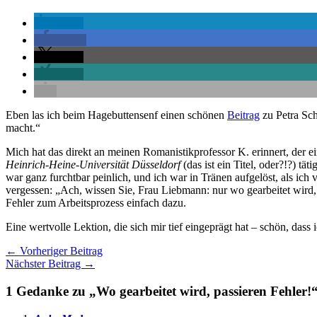
teilen
teilen
teilen
teilen
Eben las ich beim Hagebuttensenf einen schönen
Beitrag
zu Petra Sc
macht.“
Mich hat das direkt an meinen Romanistikprofessor K. erinnert, der 
Heinrich-Heine-Universität Düsseldorf
(das ist ein Titel, oder?!?) tä
war ganz furchtbar peinlich, und ich war in Tränen aufgelöst, als ich 
vergessen: „Ach, wissen Sie, Frau Liebmann: nur wo gearbeitet wird, p
Fehler zum Arbeitsprozess einfach dazu.
Eine wertvolle Lektion, die sich mir tief eingeprägt hat – schön, dass
←
Vorheriger Beitrag
Nächster Beitrag
→
1 Gedanke zu „Wo gearbeitet wird, passieren Fehler!