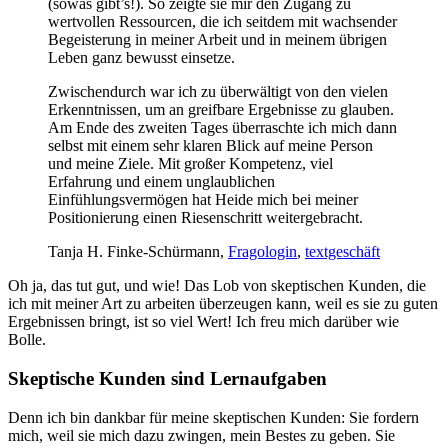
(sowas gibt’s!). So zeigte sie mir den Zugang zu
wertvollen Ressourcen, die ich seitdem mit wachsender
Begeisterung in meiner Arbeit und in meinem übrigen
Leben ganz bewusst einsetze.
Zwischendurch war ich zu überwältigt von den vielen
Erkenntnissen, um an greifbare Ergebnisse zu glauben.
Am Ende des zweiten Tages überraschte ich mich dann
selbst mit einem sehr klaren Blick auf meine Person
und meine Ziele. Mit großer Kompetenz, viel
Erfahrung und einem unglaublichen
Einfühlungsvermögen hat Heide mich bei meiner
Positionierung einen Riesenschritt weitergebracht.
Tanja H. Finke-Schürmann,
Fragologin
,
textgeschäft
Oh ja, das tut gut, und wie! Das Lob von skeptischen Kunden, die
ich mit meiner Art zu arbeiten überzeugen kann, weil es sie zu guten
Ergebnissen bringt, ist so viel Wert! Ich freu mich darüber wie
Bolle.
Skeptische Kunden sind Lernaufgaben
Denn ich bin dankbar für meine skeptischen Kunden: Sie fordern
mich, weil sie mich dazu zwingen, mein Bestes zu geben. Sie