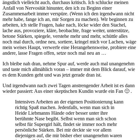
ängstlich vielleicht auch, durchaus kritisch. Ich schlucke meinen
Anfall von Nervosität hinunter, den ich zu Beginn einer
Zusammenarbeit immer verspüre. (Wenn ich den irgendwann nicht
mehr habe, fange ich an, mir Sorgen zu machen). Wir beginnen zu
arbeiten, ich stelle Fragen, hake nach, löcke wider den Stachel,
lache aus, provoziere, kläre, beobachte, frage weiter, unterstütze,
betone Stärken, spiegele, verstehe mehr und mehr, schüttle alles
noch mal durch, ordne neu, sortiere, kringel mich vor Lachen, wäge
mein weises Haupt, verwerfe eine Herangehensweise, probiere eine
andere, lasse Fragen offen, setze noch mal neu an …
Ich bleibe nah dran, nehme Spur auf, werde auch mal unangenehm
und taste mich allmählich voran – immer mit dem Blick darauf, wie
es dem Kunden geht und was jetzt gerade dran ist.
Und irgendwann nach zwei Tagen anstrengender Arbeit ist es dann
wieder passiert: Aus einer skeptischen Kundin wurde ein Fan 🙂 .
Intensives Arbeiten an der eigenen Positionierung kann
richtig Spaß machen. Jedenfalls, wenn man sich in
Heide Liebmanns Hände oder besser unter ihre
berühmte Nase begibt. Selbst wenn man sich schon
selbst für Supergirl hält, findet sie immer noch mehr
persönliche Stärken. Bei mir deckte sie vor allem
diejenigen auf, die mir bisher eher unangenehm waren