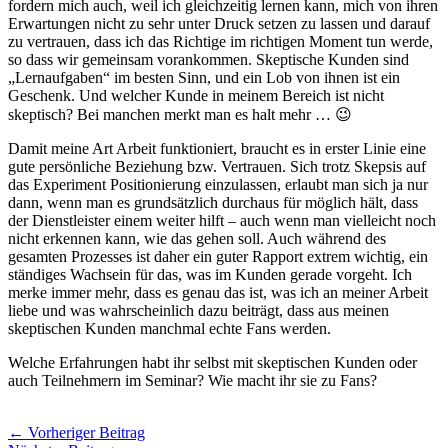
fordern mich auch, weil ich gleichzeitig lernen kann, mich von ihren
Erwartungen nicht zu sehr unter Druck setzen zu lassen und darauf
zu vertrauen, dass ich das Richtige im richtigen Moment tun werde,
so dass wir gemeinsam vorankommen. Skeptische Kunden sind
„Lernaufgaben“ im besten Sinn, und ein Lob von ihnen ist ein
Geschenk. Und welcher Kunde in meinem Bereich ist nicht
skeptisch? Bei manchen merkt man es halt mehr … 😉
Damit meine Art Arbeit funktioniert, braucht es in erster Linie eine
gute persönliche Beziehung bzw. Vertrauen. Sich trotz Skepsis auf
das Experiment Positionierung einzulassen, erlaubt man sich ja nur
dann, wenn man es grundsätzlich durchaus für möglich hält, dass
der Dienstleister einem weiter hilft – auch wenn man vielleicht noch
nicht erkennen kann, wie das gehen soll. Auch während des
gesamten Prozesses ist daher ein guter Rapport extrem wichtig, ein
ständiges Wachsein für das, was im Kunden gerade vorgeht. Ich
merke immer mehr, dass es genau das ist, was ich an meiner Arbeit
liebe und was wahrscheinlich dazu beiträgt, dass aus meinen
skeptischen Kunden manchmal echte Fans werden.
Welche Erfahrungen habt ihr selbst mit skeptischen Kunden oder
auch Teilnehmern im Seminar? Wie macht ihr sie zu Fans?
←
Vorheriger Beitrag