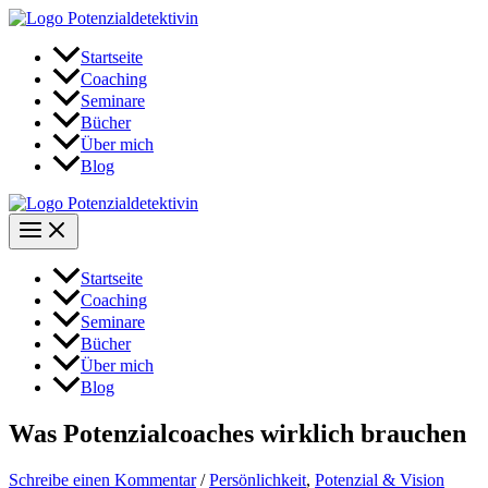
Zum
Inhalt
springen
Startseite
Coaching
Seminare
Bücher
Über mich
Blog
Startseite
Coaching
Seminare
Bücher
Über mich
Blog
Was Potenzialcoaches wirklich brauchen
Schreibe einen Kommentar
/
Persönlichkeit
,
Potenzial & Vision