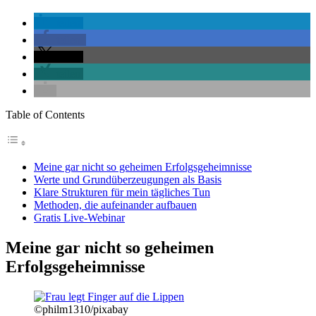
teilen
teilen
teilen
teilen
Table of Contents
Meine gar nicht so geheimen Erfolgsgeheimnisse
Werte und Grundüberzeugungen als Basis
Klare Strukturen für mein tägliches Tun
Methoden, die aufeinander aufbauen
Gratis Live-Webinar
Meine gar nicht so geheimen
Erfolgsgeheimnisse
©philm1310/pixabay