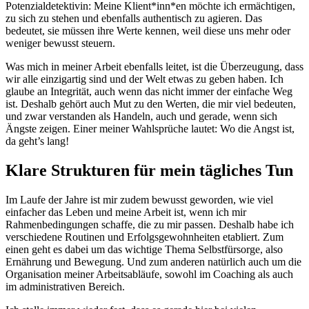
Potenzialdetektivin: Meine Klient*inn*en möchte ich ermächtigen,
zu sich zu stehen und ebenfalls authentisch zu agieren. Das
bedeutet, sie müssen ihre Werte kennen, weil diese uns mehr oder
weniger bewusst steuern.
Was mich in meiner Arbeit ebenfalls leitet, ist die Überzeugung, dass
wir alle einzigartig sind und der Welt etwas zu geben haben. Ich
glaube an Integrität, auch wenn das nicht immer der einfache Weg
ist. Deshalb gehört auch Mut zu den Werten, die mir viel bedeuten,
und zwar verstanden als Handeln, auch und gerade, wenn sich
Ängste zeigen. Einer meiner Wahlsprüche lautet: Wo die Angst ist,
da geht’s lang!
Klare Strukturen für mein tägliches Tun
Im Laufe der Jahre ist mir zudem bewusst geworden, wie viel
einfacher das Leben und meine Arbeit ist, wenn ich mir
Rahmenbedingungen schaffe, die zu mir passen. Deshalb habe ich
verschiedene Routinen und Erfolgsgewohnheiten etabliert. Zum
einen geht es dabei um das wichtige Thema Selbstfürsorge, also
Ernährung und Bewegung. Und zum anderen natürlich auch um die
Organisation meiner Arbeitsabläufe, sowohl im Coaching als auch
im administrativen Bereich.