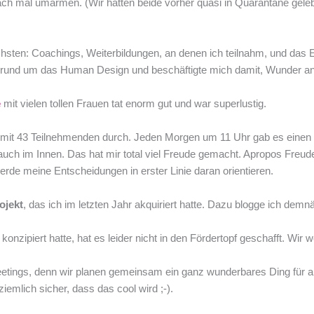
ach mal umarmen. (Wir hatten beide vorher quasi in Quarantäne gele
chsten: Coachings, Weiterbildungen, an denen ich teilnahm, und das
lse rund um das Human Design und beschäftigte mich damit, Wunder 
e
mit vielen tollen Frauen tat enorm gut und war superlustig.
mit 43 Teilnehmenden durch. Jeden Morgen um 11 Uhr gab es einen 
ch im Innen. Das hat mir total viel Freude gemacht. Apropos Freude: 
de meine Entscheidungen in erster Linie daran orientieren.
ojekt
, das ich im letzten Jahr akquiriert hatte. Dazu blogge ich demn
konzipiert hatte, hat es leider nicht in den Fördertopf geschafft. Wi
eetings, denn wir planen gemeinsam ein ganz wunderbares Ding für
iemlich sicher, dass das cool wird ;-).