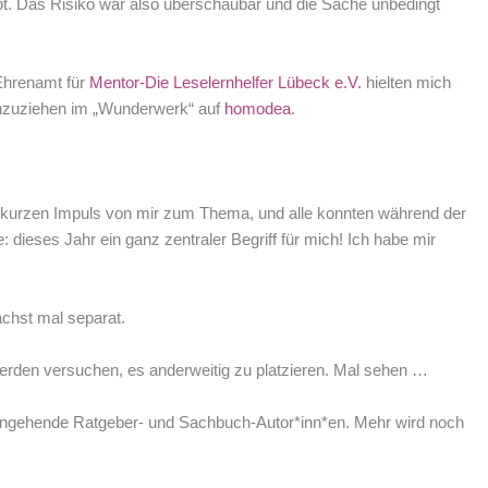
bt. Das Risiko war also überschaubar und die Sache unbedingt
 Ehrenamt für
Mentor-Die Leselernhelfer Lübeck e.V.
hielten mich
anzuziehen im „Wunderwerk“ auf
homodea
.
kurzen Impuls von mir zum Thema, und alle konnten während der
dieses Jahr ein ganz zentraler Begriff für mich! Ich habe mir
ächst mal separat.
r werden versuchen, es anderweitig zu platzieren. Mal sehen …
 angehende Ratgeber- und Sachbuch-Autor*inn*en. Mehr wird noch