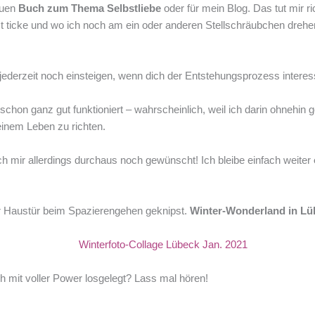
euen
Buch zum Thema Selbstliebe
oder für mein Blog. Das tut mir r
ticke und wo ich noch am ein oder anderen Stellschräubchen drehen d
jederzeit noch einsteigen, wenn dich der Entstehungsprozess interess
n ganz gut funktioniert – wahrscheinlich, weil ich darin ohnehin ge
einem Leben zu richten.
ch mir allerdings durchaus noch gewünscht! Ich bleibe einfach weiter
der Haustür beim Spazierengehen geknipst.
Winter-Wonderland in Lü
ch mit voller Power losgelegt? Lass mal hören!