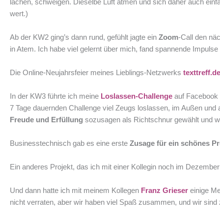
lachen, schweigen. Dieselbe Luft atmen und sich daher auch einf
wert.)
Ab der KW2 ging’s dann rund, gefühlt jagte ein
Zoom
-Call den nä
in Atem. Ich habe viel gelernt über mich, fand spannende Impu
Die Online-Neujahrsfeier meines Lieblings-Netzwerks
texttreff.d
In der KW3 führte ich meine
Loslassen-Challenge
auf Facebook 
7 Tage dauernden Challenge viel Zeugs loslassen, im Außen und au
Freude und Erfüllung
sozusagen als Richtschnur gewählt und wer
Businesstechnisch gab es eine erste
Zusage für ein schönes Pr
Ein anderes Projekt, das ich mit einer Kollegin noch im Dezember 
Und dann hatte ich mit meinem Kollegen
Franz Grieser
einige M
nicht verraten, aber wir haben viel Spaß zusammen, und wir sind z