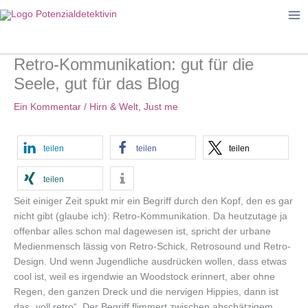
Zum
Inhalt
springen
Retro-Kommunikation: gut für die
Seele, gut für das Blog
Ein Kommentar
/
Hirn & Welt
,
Just me
teilen
teilen
teilen
teilen
Seit einiger Zeit spukt mir ein Begriff durch den Kopf, den es gar
nicht gibt (glaube ich): Retro-Kommunikation. Da heutzutage ja
offenbar alles schon mal dagewesen ist, spricht der urbane
Medienmensch lässig von Retro-Schick, Retrosound und Retro-
Design. Und wenn Jugendliche ausdrücken wollen, dass etwas
cool ist, weil es irgendwie an Woodstock erinnert, aber ohne
Regen, den ganzen Dreck und die nervigen Hippies, dann ist
das „voll retro“. Der Begriff flimmert zwischen abschätzigem