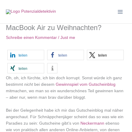
Zum
Inhalt
springen
MacBook Air zu Weihnachten?
Schreibe einen Kommentar
/
Just me
teilen
teilen
teilen
teilen
Oh, oh, ich fürchte, ich bin doch korrupt. Sonst würde ich ganz
bestimmt
nicht
bei diesem
Gewinnspiel vom Gutscheinblog
mitmachen, wo man so ein wunderschönes Teil gewinnen kann
– aber nur, wenn man brav darüber bloggt.
Bei der Gelegenheit habe ich mir das Gutscheinblog mal näher
angeschaut. Für Schnäppchenjäger scheint das so was wie ein
Paradies zu sein: Gutscheine gibt’s von
Neckermann
ebenso
wie von praktisch allen anderen Online-Anbietern, von denen