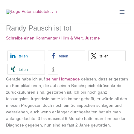
Zum
Inhalt
springen
Randy Pausch ist tot
Schreibe einen Kommentar
/
Hirn & Welt
,
Just me
teilen
teilen
teilen
teilen
Gerade habe ich auf
seiner Homepage
gelesen, dass er gestern
an Komplikationen, die auf seinen Bauchspeicheldrüsenkrebs
zurückzuführen sind, gestorben ist. Ich bin noch ganz
fassungslos. Irgendwie hatte ich immer gehofft, er würde all den
miesen Prognosen doch noch ein Schnippchen schlagen und
weiterleben, auch wenn er länger durchgehalten hat als man
anfangs dachte: 3 bis maximal 6 Monate hatte man ihm bei der
Diagnose gegeben, nun sind es fast 2 Jahre geworden.