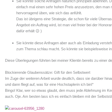
Sie könnte solche Anfragen natürlich prinzipiell ablehnen.
einfach mal einen sehr hohen Preis anzusetzen, den man no
hervorragend üben, wie sich das anfühlt.
Das ist übrigens eine Strategie, die schon für viele Übe
Angebot ein Auftrag wird, ist man viel freier bei der Ho
dafür erhält 😉 )
Sie könnte diese Anfragen aber auch als Einladung verstehe
zum Thema schlau macht. So könnte sie beispielsweise in
Diese Überlegungen führten bei meiner Klientin bereits zu einer de
Blockierende Glaubenssätze: Gift für den Selbstwert
Im Zuge der weiteren Arbeit wurde deutlich, dass sie darüber hina
und dann fliegt auf, was für eine Hochstaplerin ich bin!“
Bingo! Klar, wer so etwas glaubt, den muss jede Ablehnung im Ker
auch. Oje. Am besten lass ich es einfach bleiben mit der Selbstst