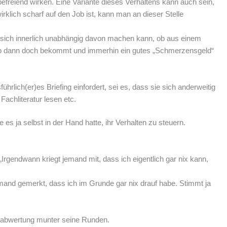
befreiend wirken. Eine Variante dieses Verhaltens kann auch sein,
klich scharf auf den Job ist, kann man an dieser Stelle
n sich innerlich unabhängig davon machen kann, ob aus einem
n Job dann doch bekommt und immerhin ein gutes „Schmerzensgeld“
lich(er)es Briefing einfordert, sei es, dass sie sich anderweitig
chliteratur lesen etc.
es ja selbst in der Hand hatte, ihr Verhalten zu steuern.
„Irgendwann kriegt jemand mit, dass ich eigentlich gar nix kann,
jemand gemerkt, dass ich im Grunde gar nix drauf habe. Stimmt ja
stabwertung munter seine Runden.