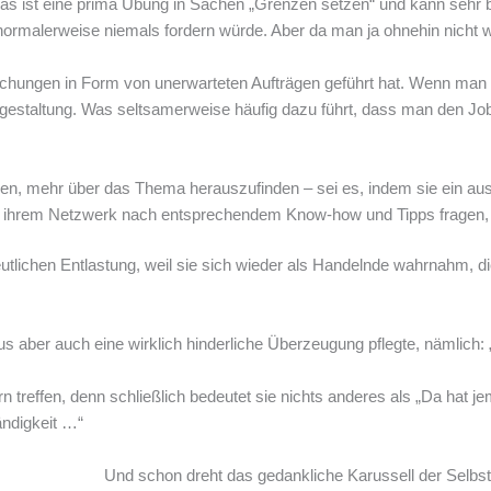
 Das ist eine prima Übung in Sachen „Grenzen setzen“ und kann sehr 
rmalerweise niemals fordern würde. Aber da man ja ohnehin nicht wir
rraschungen in Form von unerwarteten Aufträgen geführt hat. Wenn ma
norargestaltung. Was seltsamerweise häufig dazu führt, dass man de
n, mehr über das Thema herauszufinden – sei es, indem sie ein ausführ
 ihrem Netzwerk nach entsprechendem Know-how und Tipps fragen, Fa
utlichen Entlastung, weil sie sich wieder als Handelnde wahrnahm, die 
us aber auch eine wirklich hinderliche Überzeugung pflegte, nämlich: 
n treffen, denn schließlich bedeutet sie nichts anderes als „Da hat 
ändigkeit …“
Und schon dreht das gedankliche Karussell der Selb