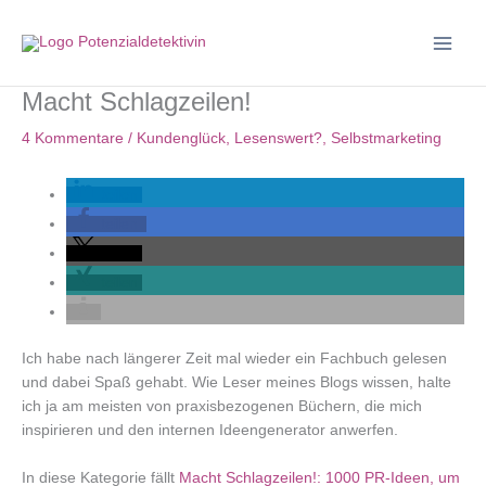
Zum
Inhalt
springen
Macht Schlagzeilen!
4 Kommentare
/
Kundenglück
,
Lesenswert?
,
Selbstmarketing
teilen
teilen
teilen
teilen
Ich habe nach längerer Zeit mal wieder ein Fachbuch gelesen
und dabei Spaß gehabt. Wie Leser meines Blogs wissen, halte
ich ja am meisten von praxisbezogenen Büchern, die mich
inspirieren und den internen Ideengenerator anwerfen.
In diese Kategorie fällt
Macht Schlagzeilen!: 1000 PR-Ideen, um