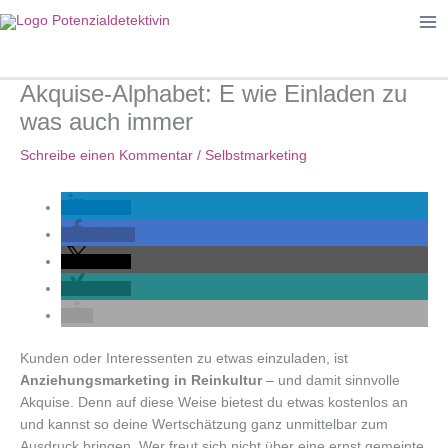
Zum
Inhalt
springen
Akquise-Alphabet: E wie Einladen zu
was auch immer
Schreibe einen Kommentar
/
Selbstmarketing
teilen
teilen
teilen
teilen
Kunden oder Interessenten zu etwas einzuladen, ist
Anziehungsmarketing in Reinkultur
– und damit sinnvolle
Akquise. Denn auf diese Weise bietest du etwas kostenlos an
und kannst so deine Wertschätzung ganz unmittelbar zum
Ausdruck bringen. Wer freut sich nicht über eine ernst gemeinte