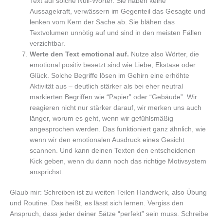
Text auf solche Null-Wörter. Sie haben keine
Aussagekraft, verwässern im Gegenteil das Gesagte und
lenken vom Kern der Sache ab. Sie blähen das
Textvolumen unnötig auf und sind in den meisten Fällen
verzichtbar.
Werte den Text emotional auf.
Nutze also Wörter, die
emotional positiv besetzt sind wie Liebe, Ekstase oder
Glück. Solche Begriffe lösen im Gehirn eine erhöhte
Aktivität aus – deutlich stärker als bei eher neutral
markierten Begriffen wie “Papier” oder “Gebäude”. Wir
reagieren nicht nur stärker darauf, wir merken uns auch
länger, worum es geht, wenn wir gefühlsmäßig
angesprochen werden. Das funktioniert ganz ähnlich, wie
wenn wir den emotionalen Ausdruck eines Gesicht
scannen. Und kann deinen Texten den entscheidenen
Kick geben, wenn du dann noch das richtige Motivsystem
ansprichst.
Glaub mir: Schreiben ist zu weiten Teilen Handwerk, also Übung
und Routine. Das heißt, es lässt sich lernen. Vergiss den
Anspruch, dass jeder deiner Sätze “perfekt” sein muss. Schreibe