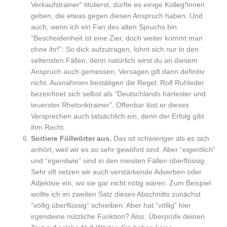
Verkaufstrainer” titulierst, dürfte es einige Kolleg*innen
geben, die etwas gegen diesen Anspruch haben. Und
auch, wenn ich ein Fan des alten Spruchs bin
“Bescheidenheit ist eine Zier, doch weiter kommt man
ohne ihr!”: So dick aufzutragen, lohnt sich nur in den
seltensten Fällen, denn natürlich wirst du an diesem
Anspruch auch gemessen. Versagen gilt dann definitiv
nicht. Ausnahmen bestätigen die Regel: Rolf Ruhleder
bezeichnet sich selbst als “Deutschlands härtester und
teuerster Rhetoriktrainer”. Offenbar löst er dieses
Versprechen auch tatsächlich ein, denn der Erfolg gibt
ihm Recht.
Sortiere Füllwörter aus.
Das ist schwieriger als es sich
anhört, weil wir es so sehr gewöhnt sind. Aber “eigentlich”
und “irgendwie” sind in den meisten Fällen überflüssig.
Sehr oft setzen wir auch verstärkende Adverben oder
Adjektive ein, wo sie gar nicht nötig wären. Zum Beispiel
wollte ich im zweiten Satz dieses Abschnitts zunächst
“völlig überflüssig” schreiben. Aber hat “völlig” hier
irgendeine nützliche Funktion? Also: Überprüfe deinen