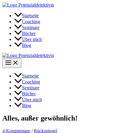
Zum
Inhalt
springen
Startseite
Coaching
Seminare
Bücher
Über mich
Blog
Startseite
Coaching
Seminare
Bücher
Über mich
Blog
Alles, außer gewöhnlich!
4 Kommentare
/
Rückspiegel