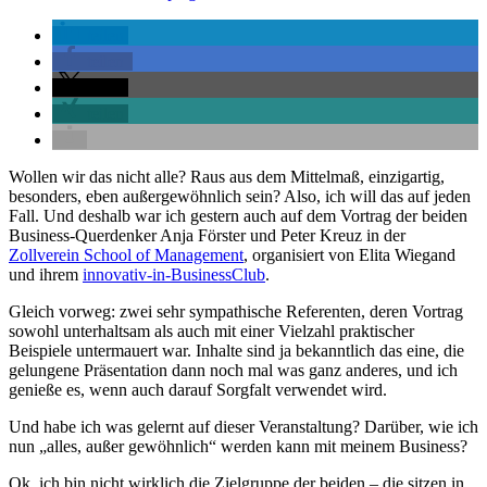
teilen
teilen
teilen
teilen
Wollen wir das nicht alle? Raus aus dem Mittelmaß, einzigartig,
besonders, eben außergewöhnlich sein? Also, ich will das auf jeden
Fall. Und deshalb war ich gestern auch auf dem Vortrag der beiden
Business-Querdenker Anja Förster und Peter Kreuz in der
Zollverein School of Management
, organisiert von Elita Wiegand
und ihrem
innovativ-in-BusinessClub
.
Gleich vorweg: zwei sehr sympathische Referenten, deren Vortrag
sowohl unterhaltsam als auch mit einer Vielzahl praktischer
Beispiele untermauert war. Inhalte sind ja bekanntlich das eine, die
gelungene Präsentation dann noch mal was ganz anderes, und ich
genieße es, wenn auch darauf Sorgfalt verwendet wird.
Und habe ich was gelernt auf dieser Veranstaltung? Darüber, wie ich
nun „alles, außer gewöhnlich“ werden kann mit meinem Business?
Ok, ich bin nicht wirklich die Zielgruppe der beiden – die sitzen in