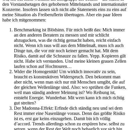
den Vorstandsetagen des gehobenen Mittelstands und internationaler
Konzerne. Insofern lassen sich nicht alle Statements eins zu eins auf
meine Situation als Freiberuflerin übertragen. Aber ein paar Ideen
habe ich mitgenommen:
Benchmarking ist Blödsinn. Für mich heißt das: Mich immer
an den anderen Beratern zu messen und mir schlicht
abzugucken, was die richtig gemacht haben, reicht einfach
nicht. Wenn ich raus will aus dem Mittelmaß, muss ich auch
Dinge tun, die vor mir noch keiner gemacht hat. Mit dem
Risiko, damit auf die Schnauze zu fallen. Yepp. Kopieren gilt
nicht. Habe ich verstanden. Und meine kleinen grauen Zellen
laufen schon auf Hochtouren…
Wider die Homogenität! Um wirklich innovativ zu sein,
braucht es konstruktiven Widerspruch. Den bekommt man
aber nicht, wenn man sich nur mit Menschen umgibt, die auf
der gleichen Wellenlänge sind. Also: wo sprühen die Funken,
weil man ständig anderer Meinung ist? Wo Reibung ist,
entsteht Energie. Wunderbar. Mit wem kann ich mich richtig
gut streiten?
Der Madonna-Effekt: Erfinde dich ständig neu und sei dem
Rest immer eine Nasenlänge voraus. Denn das größte Risiko
ist es, erst gar keins einzugehen. Damit bin ich völlig
d’accord. Trends allerdings schon zu erspüren bzw. selbst zu
setzen, wenn der Rest der Welt noch behaglich vor sich hin