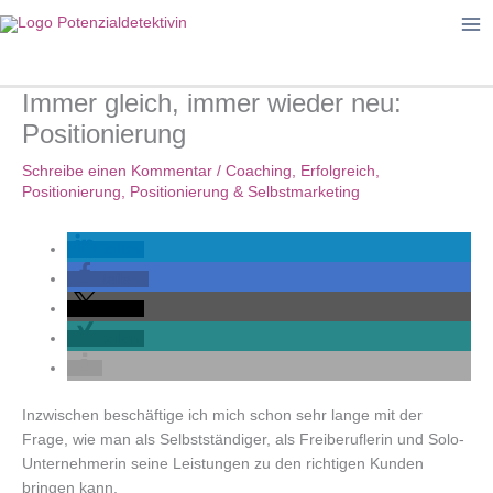
Zum
Inhalt
springen
Immer gleich, immer wieder neu:
Positionierung
Schreibe einen Kommentar
/
Coaching
,
Erfolgreich
,
Positionierung
,
Positionierung & Selbstmarketing
teilen
teilen
teilen
teilen
Inzwischen beschäftige ich mich schon sehr lange mit der
Frage, wie man als Selbstständiger, als Freiberuflerin und Solo-
Unternehmerin seine Leistungen zu den richtigen Kunden
bringen kann.