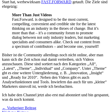
Start hat, werbewirksam
FAST.FORWARD
getauft. Die Ziele sind
ehrgeizig:
More Than Just Videos
Fast.Forward. is designed to be the most current,
compelling, convenient and credible site for the latest
thinking on an industry in the throes of change. But it’s
more than that – it’s a community forum to promote
dialog between not only industry leaders, but marketing
specialists and consumers alike. Check out content from
a spectrum of contributors – and become one, yourself!
Bisher ist die Community allerdings noch nicht online, aber man
kann sich die Zeit schon mal damit vertreiben, sich Videos
anzuschauen. Diese sind sortiert nach den Kategorien „All“,
„Latest“, „Theme“, „Individual“ und „Company“. Unter „Theme“
gbt es eine weitere Untergliederung, z. B. „Innovation, „Insight“
und „Ready for 2010“. Neben den Videos gibt es auch
Analysefunktionen und Tools. Inwiefern das auch für uns „kleine“
Marketers sinnvoll ist, werde ich beobachten.
Ich habe den Channel jetzt also erst mal abonniert und bin gespannt,
was da noch kommt.
←
Vorheriger Beitrag