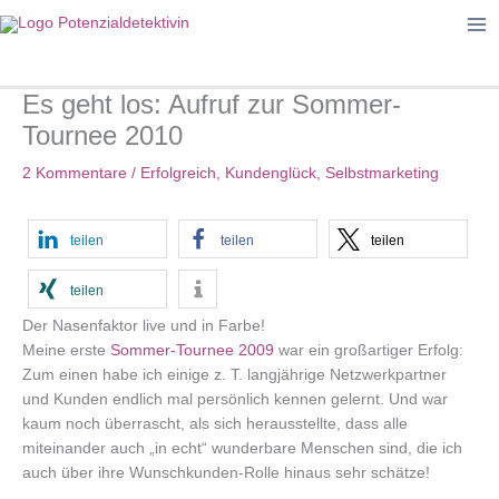
Zum
Inhalt
springen
Es geht los: Aufruf zur Sommer-
Tournee 2010
2 Kommentare
/
Erfolgreich
,
Kundenglück
,
Selbstmarketing
teilen
teilen
teilen
teilen
Der Nasenfaktor live und in Farbe!
Meine erste
Sommer-Tournee 2009
war ein großartiger Erfolg:
Zum einen habe ich einige z. T. langjährige Netzwerkpartner
und Kunden endlich mal persönlich kennen gelernt. Und war
kaum noch überrascht, als sich herausstellte, dass alle
miteinander auch „in echt“ wunderbare Menschen sind, die ich
auch über ihre Wunschkunden-Rolle hinaus sehr schätze!