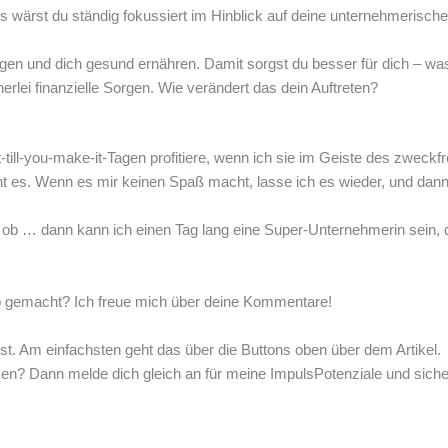
s wärst du ständig fokussiert im Hinblick auf deine unternehmerischen
n und dich gesund ernähren. Damit sorgst du besser für dich – was 
nerlei finanzielle Sorgen. Wie verändert das dein Auftreten?
till-you-make-it-Tagen profitiere, wenn ich sie im Geiste des zweckf
es. Wenn es mir keinen Spaß macht, lasse ich es wieder, und dann 
s ob … dann kann ich einen Tag lang eine Super-Unternehmerin sein, d
b gemacht? Ich freue mich über deine Kommentare!
eilst. Am einfachsten geht das über die Buttons oben über dem Artikel.
assen? Dann melde dich gleich an für meine ImpulsPotenziale und sic