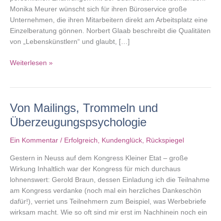
Monika Meurer wünscht sich für ihren Büroservice große
Unternehmen, die ihren Mitarbeitern direkt am Arbeitsplatz eine
Einzelberatung gönnen. Norbert Glaab beschreibt die Qualitäten
von „Lebenskünstlern“ und glaubt, […]
Wunschkunden-
Weiterlesen »
Blog-
Parade:
Das
Von Mailings, Trommeln und
erste
Dutzend
Überzeugungspsychologie
ist
voll!
Ein Kommentar
/
Erfolgreich
,
Kundenglück
,
Rückspiegel
Gestern in Neuss auf dem Kongress Kleiner Etat – große
Wirkung Inhaltlich war der Kongress für mich durchaus
lohnenswert: Gerold Braun, dessen Einladung ich die Teilnahme
am Kongress verdanke (noch mal ein herzliches Dankeschön
dafür!), verriet uns Teilnehmern zum Beispiel, was Werbebriefe
wirksam macht. Wie so oft sind mir erst im Nachhinein noch ein