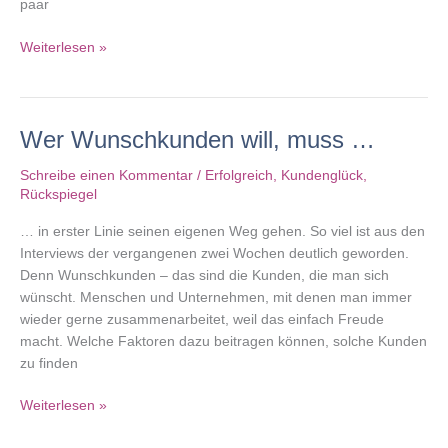
paar
Von
Weiterlesen »
Mailings,
Trommeln
und
Wer Wunschkunden will, muss …
Überzeugungspsychologie
Schreibe einen Kommentar
/
Erfolgreich
,
Kundenglück
,
Rückspiegel
… in erster Linie seinen eigenen Weg gehen. So viel ist aus den
Interviews der vergangenen zwei Wochen deutlich geworden.
Denn Wunschkunden – das sind die Kunden, die man sich
wünscht. Menschen und Unternehmen, mit denen man immer
wieder gerne zusammenarbeitet, weil das einfach Freude
macht. Welche Faktoren dazu beitragen können, solche Kunden
zu finden
Wer
Weiterlesen »
Wunschkunden