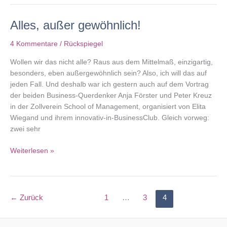
will,
muss
Alles, außer gewöhnlich!
…
4 Kommentare
/
Rückspiegel
Wollen wir das nicht alle? Raus aus dem Mittelmaß, einzigartig,
besonders, eben außergewöhnlich sein? Also, ich will das auf
jeden Fall. Und deshalb war ich gestern auch auf dem Vortrag
der beiden Business-Querdenker Anja Förster und Peter Kreuz
in der Zollverein School of Management, organisiert von Elita
Wiegand und ihrem innovativ-in-BusinessClub. Gleich vorweg:
zwei sehr
Alles,
Weiterlesen »
außer
gewöhnlich!
←
Zurück
1
…
3
4