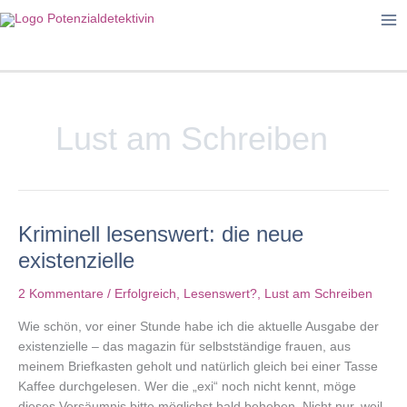
Zum
Inhalt
springen
Lust am Schreiben
Kriminell lesenswert: die neue
existenzielle
2 Kommentare
/
Erfolgreich
,
Lesenswert?
,
Lust am Schreiben
Wie schön, vor einer Stunde habe ich die aktuelle Ausgabe der
existenzielle – das magazin für selbstständige frauen, aus
meinem Briefkasten geholt und natürlich gleich bei einer Tasse
Kaffee durchgelesen. Wer die „exi“ noch nicht kennt, möge
dieses Versäumnis bitte möglichst bald beheben. Nicht nur, weil